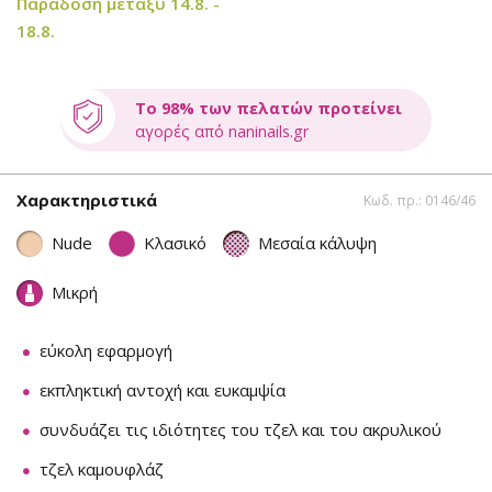
Παράδοση μεταξύ 14.8. -
18.8.
Το 98% των πελατών προτείνει
αγορές από naninails.gr
Χαρακτηριστικά
Κωδ. πρ.: 0146/46
Nude
Κλασικό
Μεσαία κάλυψη
Μικρή
εύκολη εφαρμογή
εκπληκτική αντοχή και ευκαμψία
συνδυάζει τις ιδιότητες του τζελ και του ακρυλικού
τζελ καμουφλάζ