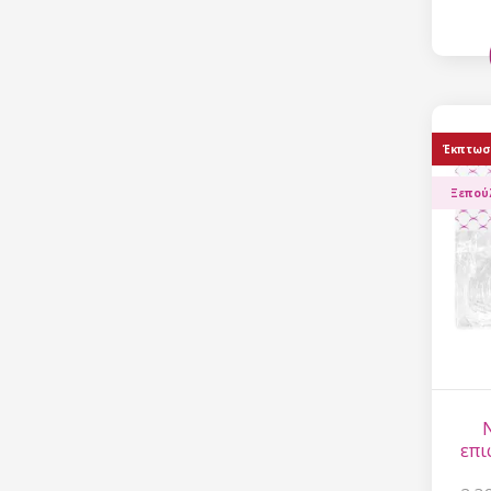
Έκπτωσ
Ξεπού
N
επι