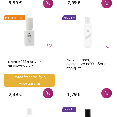
5,99 €
7,99 €
Η πρότασή μας
Bestseller
NANI Cleaner,
NANI Κόλλα νυχιών με
αφαιρετικό κολλώδους
απλικατέρ - 7 g
στρώματ...
Περισσότερα τεμάχια,
καλύτερη τιμή
2,39 €
1,79 €
Bestseller