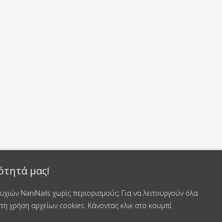
ότητά μας!
χιών NaniNails χωρίς περιορισμούς; Για να λειτουργούν όλα
τη χρήση αρχείων cookies. Κάνοντας κλικ στο κουμπί