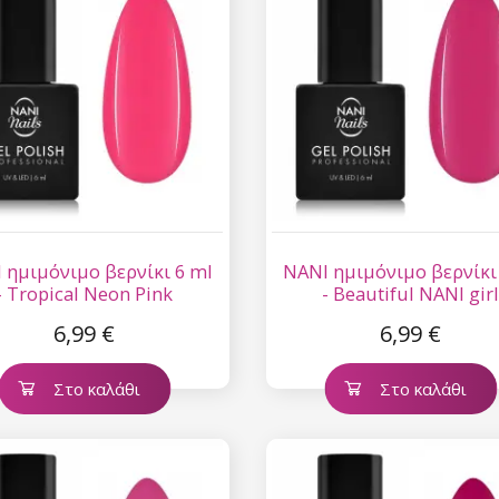
 ημιμόνιμο βερνίκι 6 ml
NANI ημιμόνιμο βερνίκι
- Tropical Neon Pink
- Beautiful NANI gir
6,99 €
6,99 €
Στο καλάθι
Στο καλάθι