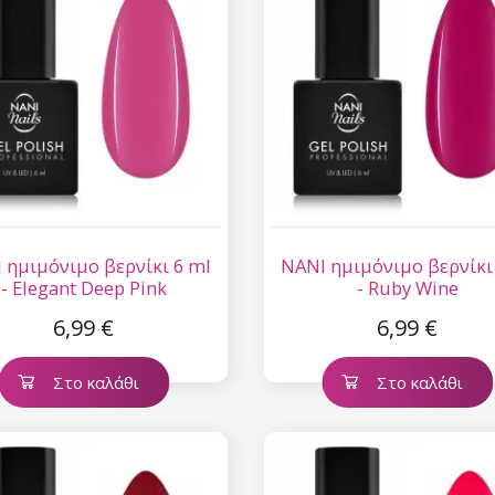
 ημιμόνιμο βερνίκι 6 ml
NANI ημιμόνιμο βερνίκι
- Elegant Deep Pink
- Ruby Wine
6,99 €
6,99 €
Στο καλάθι
Στο καλάθι