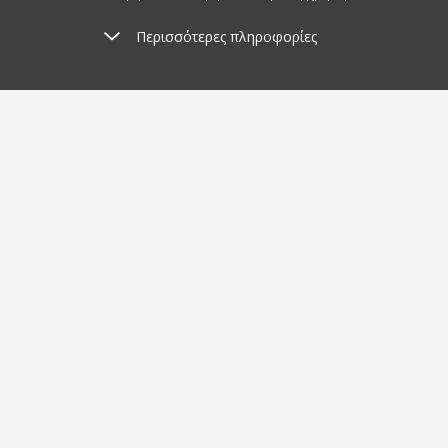
Περισσότερες πληροφορίες
Έξοδα αποστολής
Απ
από 3.8 €
2
Σχετικά με αγορές
Σχετικ
Αποστολή και πληρωμή
Ιστολό