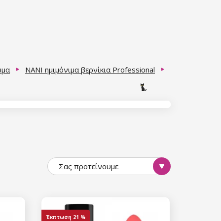
ώμα
NANI ημιμόνιμα βερνίκια Professional
Σας προτείνουμε
Έκπτωση
21 %