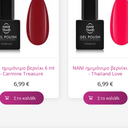
 ημιμόνιμο βερνίκι 6 ml
NANI ημιμόνιμο βερνίκι
- Carmine Treasure
- Thailand Love
6,99 €
6,99 €
Στο καλάθι
Στο καλάθι