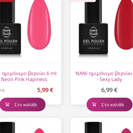
 ημιμόνιμο βερνίκι 6 ml
NANI ημιμόνιμο βερνίκι
- Neon Pink Hapiness
- Sexy Lady
5,99 €
6,99 €
9 €
Στο καλάθι
Στο καλάθι