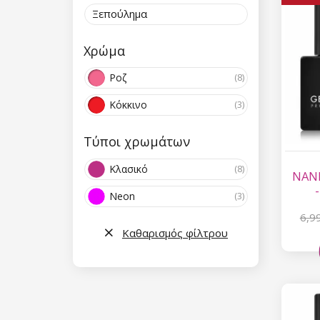
Ξεπούλημα
Χρώμα
Ροζ
(8)
Κόκκινο
(3)
Τύποι χρωμάτων
Κλασικό
(8)
NANI
Neon
(3)
6,9
Καθαρισμός φίλτρου