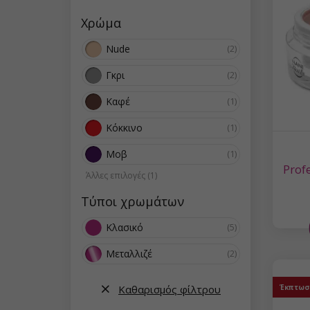
Χρώμα
Nude
(2)
Γκρι
(2)
Καφέ
(1)
Κόκκινο
(1)
Μοβ
(1)
Prof
Άλλες επιλογές (1)
Τύποι χρωμάτων
Κλασικό
(5)
Μεταλλιζέ
(2)
Καθαρισμός φίλτρου
Έκπτωσ