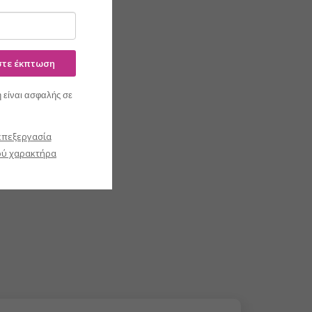
ίστε έκπτωση
 είναι ασφαλής σε
επεξεργασία
ύ χαρακτήρα