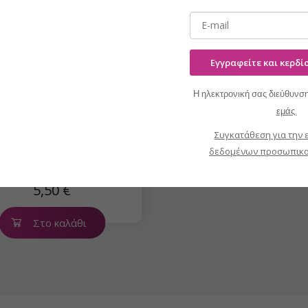
Εγγραφείτε και κερδ
Η ηλεκτρονική σας διεύθυνση
εμάς.
Συγκατάθεση για την 
NANI UV/LED gel
δεδομένων προσωπικο
ofessional 5 ml - Dark
Rosegold
5,50 €
Στο καλάθι