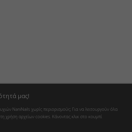
ότητά μας!
χιών NaniNails χωρίς περιορισμούς; Για να λειτουργούν όλα
τη χρήση αρχείων cookies. Κάνοντας κλικ στο κουμπί