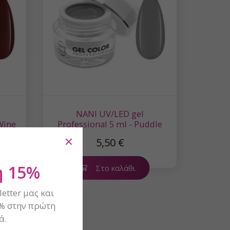
NANI UV/LED gel
Wine
Professional 5 ml - Puddle
5,50 €
 15%
Στο καλάθι
etter μας και
% στην πρώτη
ά.