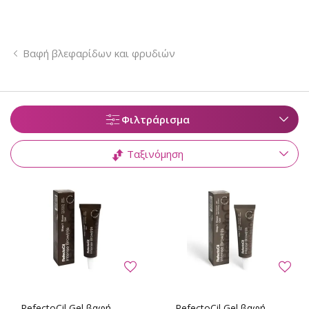
Βαφή βλεφαρίδων και φρυδιών
Φιλτράρισμα
Ταξινόμηση
RefectoCil Gel βαφή
RefectoCil Gel βαφή