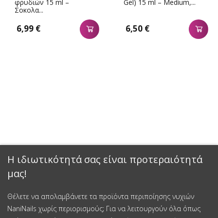
φρυδιών 15 ml –
Gel) 15 ml – Medium,...
Σοκολα...
6,99 €
6,50 €
Η ιδιωτικότητά σας είναι προτεραιότητά
μας!
Θέλετε να απολαμβάνετε τα προϊόντα περιποίησης νυχιών
NaniNails χωρίς περιορισμούς; Για να λειτουργούν όλα όπως