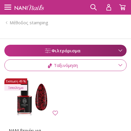
Μέθοδος stamping
Φιλτράρισμα
Ταξινόμηση
Έκπτωση
49 %
Ξεπούλημα
NANI βερνίκι για