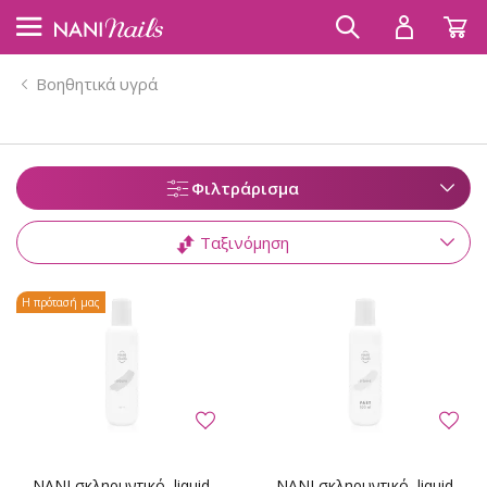
Βοηθητικά υγρά
Φιλτράρισμα
Ταξινόμηση
Η πρότασή μας
NANI σκληρυντικό, liquid
NANI σκληρυντικό, liquid