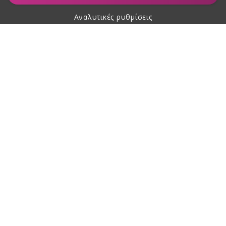
Αναλυτικές ρυθμίσεις
Σχετικά με αγορές
Σχετικά με εμάς
Επικοινωνία
Αυτός ο ιστότοπος προστατεύεται με reCAPTCHA και