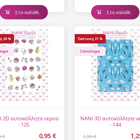
Στο καλάθι
Στο καλάθι
η
20 %
Έκπτωση
21 %
λημα
Ξεπούλημα
 2D αυτοκόλλητα νερού
NANI 3D αυτοκόλλητα ν
- 125
- 144
0,95 €
1,2
9 €
1,59 €