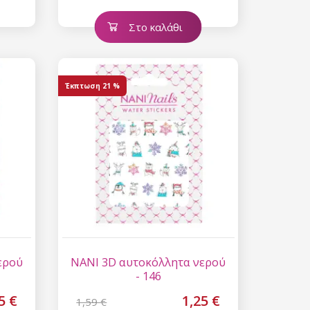
Στο καλάθι
Έκπτωση
21 %
ερού
NANI 3D αυτοκόλλητα νερού
- 146
5 €
1,25 €
1,59 €