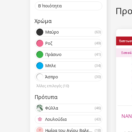
Β΄ ποιότητα
Προ
Χρώμα
Μαύρο
(63)
Έκπτωσ
Ροζ
(49)
Ξεπού
Πράσινο
(41)
Μπλε
(34)
Άσπρο
(30)
Άλλες επιλογές (10)
Πρότυπα
Φύλλα
(46)
NANI
Λουλούδια
(43)
Ημέρα του Αγίου Βαλεντίνου
(18)