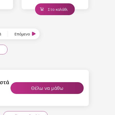
Στο καλάθι
8
Επόμενο
ιστά
Θέλω να μάθω
περισσότερα