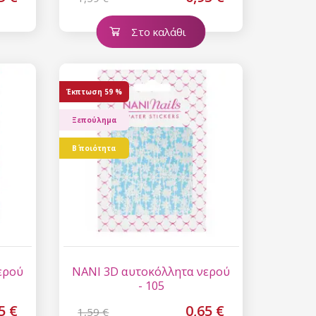
Στο καλάθι
Έκπτωση
59 %
Ξεπούλημα
Β΄ ποιότητα
 15%
etter μας και
% στην πρώτη
ά.
ερού
NANI 3D αυτοκόλλητα νερού
- 105
5 €
0,65 €
1,59 €