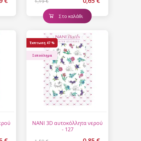
9 €
0,65 €
1,19 €
Στο καλάθι
Έκπτωση
47 %
Ξεπούλημα
ερού
NANI 3D αυτοκόλλητα νερού
- 127
5 €
0,85 €