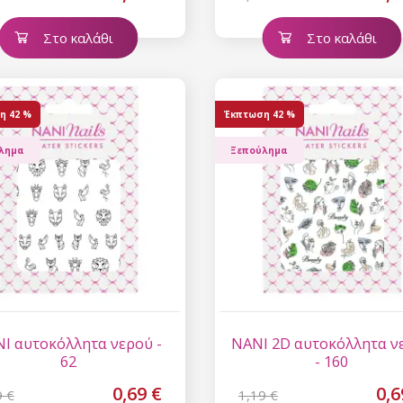
Εγγραφείτε και κερδ
Στο καλάθι
Στο καλάθι
Η ηλεκτρονική σας διεύθυνση
εμάς.
Συγκατάθεση για την 
η
42 %
Έκπτωση
42 %
δεδομένων προσωπικο
λημα
Ξεπούλημα
I αυτοκόλλητα νερού -
NANI 2D αυτοκόλλητα ν
62
- 160
0,69 €
0,6
9 €
1,19 €