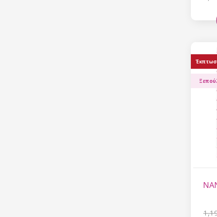
Έκπτωσ
Ξεπού
NAN
1,1