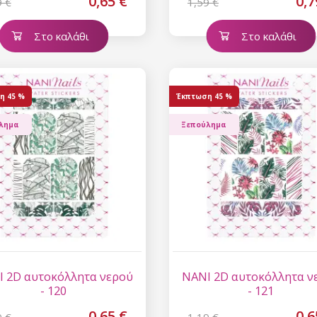
0,65 €
0,7
9 €
1,59 €
Στο καλάθι
Στο καλάθι
η
45 %
Έκπτωση
45 %
λημα
Ξεπούλημα
 2D αυτοκόλλητα νερού
NANI 2D αυτοκόλλητα ν
- 120
- 121
0,65 €
0,6