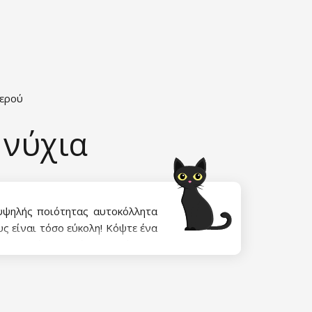
νερού
 νύχια
 υψηλής ποιότητας αυτοκόλλητα
ς είναι τόσο εύκολη! Κόψτε ένα
 σε νερό, αφαιρέστε τη χάρτινη
ιήστε το αποτέλεσμα με άχρωμο
λητα νερού!