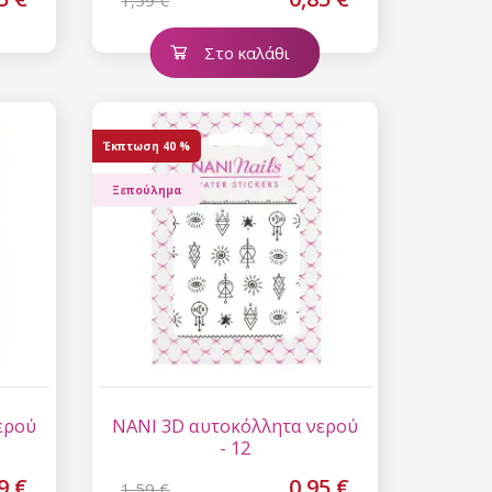
1,59 €
Στο καλάθι
Έκπτωση
40 %
Ξεπούλημα
ερού
NANI 3D αυτοκόλλητα νερού
- 12
9 €
0,95 €
1,59 €