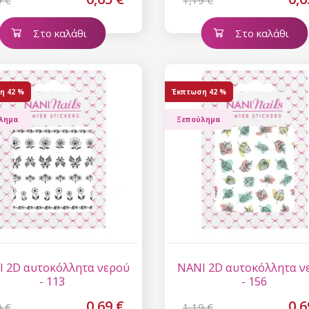
9 €
1,19 €
Στο καλάθι
Στο καλάθι
η
42 %
Έκπτωση
42 %
λημα
Ξεπούλημα
 2D αυτοκόλλητα νερού
NANI 2D αυτοκόλλητα ν
- 113
- 156
0,69 €
0,6
9 €
1,19 €