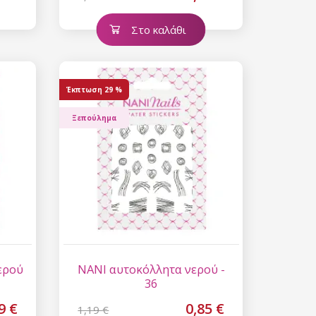
ίστε έκπτωση
Στο καλάθι
 είναι ασφαλής σε
επεξεργασία
Έκπτωση
29 %
ύ χαρακτήρα
Ξεπούλημα
ερού
NANI αυτοκόλλητα νερού -
36
9 €
0,85 €
1,19 €