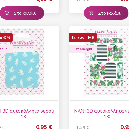
Στο καλάθι
Στο καλάθι
η
40 %
Έκπτωση
40 %
λημα
Ξεπούλημα
Έκπτωση
Εγγραφείτε στο newsl
κερδίστε έκπτωση 15
σας αγορ
 3D αυτοκόλλητα νερού
NANI 3D αυτοκόλλητα ν
- 13
- 130
0,95 €
0,9
9 €
1,59 €