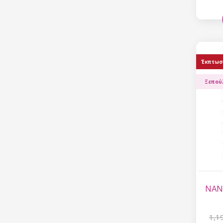
Έκπτωσ
Ξεπού
NANI
1,1