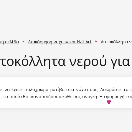
κή σελίδα
Διακόσμηση νυχιών και Nail Art
Αυτοκόλλητα 
τοκόλλητα νερού για
ε να έχετε πολύχρωμα μοτίβα στα νύχια σας; Δοκιμάστε τα
, τα οποία θα ικανοποιήσουν κάθε σας ανάγκη. Η εφαρμογή του
τι από το αυτοκόλλητο, μουλιάστε το για 10-20 δευτερόλεπτα
και κολλήστε το στο νύχι. Στεγνώστε το νύχι και σταθεροπο
κι, ημιμόνιμο βερνίκι ή τζελ.
ε ένα όμορφο μανικιούρ γρήγορα και εύκολα; Επιλέξτε αυτοκόλ