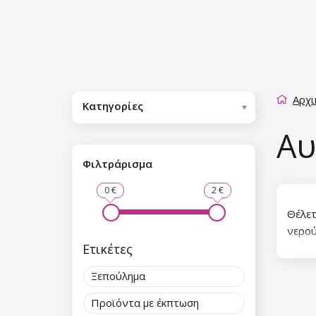
Αρχι
Κατηγορίες
Αυ
Φιλτράρισμα
0 €
2 €
Θέλετ
νερού
Ετικέτες
κομμά
βάση 
Ξεπούλημα
βερνί
Προϊόντα με έκπτωση
Θέλετ