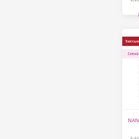
1,1
Έκπτωσ
Ξεπού
NANI
1,1