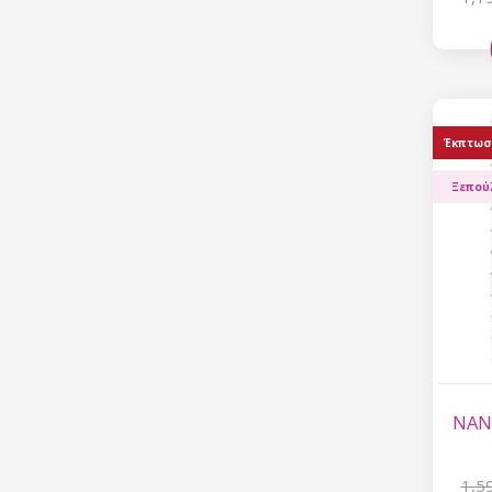
Έκπτωσ
Ξεπού
NANI
1,5