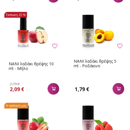
Έκπτωση
25 %
NANI λαδάκι θρέψης 5
NANI λαδάκι θρέψης 10
ml - Ροδάκινο
ml - Μήλο
2,79 €
2,09 €
1,79 €
Η πρότασή μας