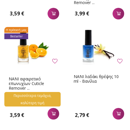
Remover ...
3,59 €
3,99 €
Η πρότασή μας
Bestseller
NANI λαδάκι θρέψης 10
NANI αφαιρετικό
ml - Βανίλια
επωνυχίων Cuticle
Remover ...
Περισσότερα τεμάχια,
καλύτερη τιμή
3,59 €
2,79 €