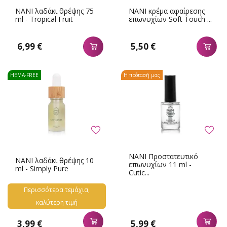
NANI λαδάκι θρέψης 75
NANI κρέμα αφαίρεσης
ml - Tropical Fruit
επωνυχίων Soft Touch ...
6,99 €
5,50 €
HEMA-FREE
Η πρότασή μας
NANI Προστατευτικό
NANI λαδάκι θρέψης 10
επωνυχίων 11 ml -
ml - Simply Pure
Cutic...
Περισσότερα τεμάχια,
καλύτερη τιμή
3,99 €
5,99 €