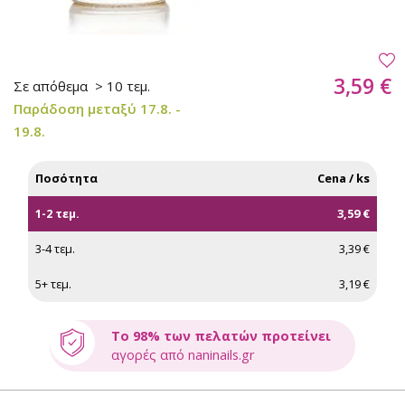
3,59 €
Σε απόθεμα
> 10 τεμ.
Παράδοση μεταξύ 17.8. -
19.8.
Ποσότητα
Cena / ks
1-2 τεμ.
3,59 €
3-4 τεμ.
3,39 €
5+ τεμ.
3,19 €
Το 98% των πελατών προτείνει
αγορές από naninails.gr