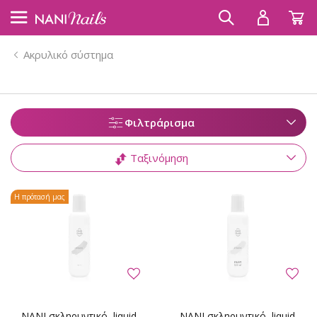
Ακρυλικό σύστημα
Φιλτράρισμα
Ταξινόμηση
Η πρότασή μας
NANI σκληρυντικό, liquid
NANI σκληρυντικό, liquid