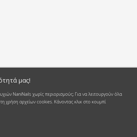
ότητά μας!
χιών NaniNails χωρίς περιορισμούς; Για να λειτουργούν όλα
τη χρήση αρχείων cookies. Κάνοντας κλικ στο κουμπί