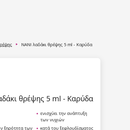
θρέψης
NANI λαδάκι θρέψης 5 ml - Καρύδα
αδάκι θρέψης 5 ml - Καρύδα
ενισχύει την ανάπτυξη
των νυχιών
ην ξηρότητα των
κατά του ξεφλουδίσματος