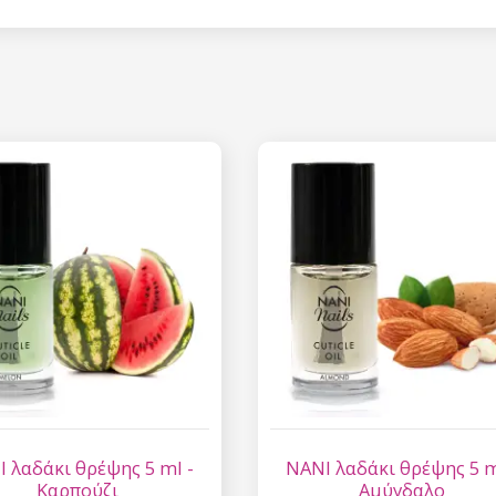
Έκπτωση
Εγγραφείτε στο newsl
κερδίστε έκπτωση 15
σας αγορ
Εγγραφείτε και κερδ
Η ηλεκτρονική σας διεύθυνση
εμάς.
Συγκατάθεση για την 
δεδομένων προσωπικο
 λαδάκι θρέψης 5 ml -
NANI λαδάκι θρέψης 5 m
Καρπούζι
Αμύγδαλο