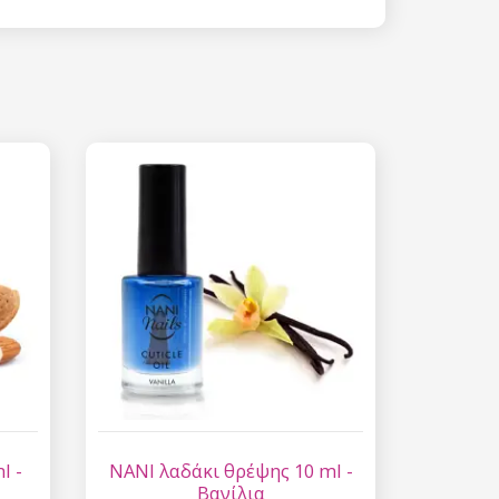
 15%
etter μας και
% στην πρώτη
ά.
ίστε έκπτωση
 είναι ασφαλής σε
επεξεργασία
ύ χαρακτήρα
l -
NANI λαδάκι θρέψης 10 ml -
Βανίλια