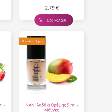
2,79 €
Στο καλάθι
Η πρότασή μας
l -
NANI λαδάκι θρέψης 5 ml -
Μάνγκο