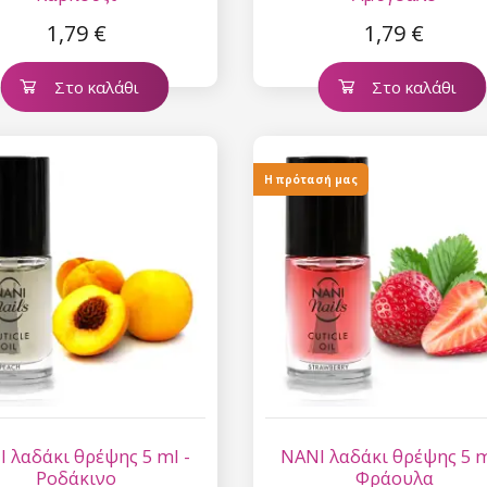
1,79 €
1,79 €
Στο καλάθι
Στο καλάθι
Η πρότασή μας
 λαδάκι θρέψης 5 ml -
NANI λαδάκι θρέψης 5 m
Ροδάκινο
Φράουλα