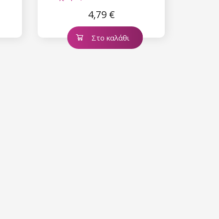
Strawberry
4,79 €
Στο καλάθι