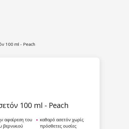
όν 100 ml - Peach
ετόν 100 ml - Peach
ην αφαίρεση του
καθαρό ασετόν χωρίς
υ βερνικιού
πρόσθετες ουσίες