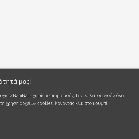
ότητά μας!
χιών NaniNails χωρίς περιορισμούς; Για να λειτουργούν όλα
τη χρήση αρχείων cookies. Κάνοντας κλικ στο κουμπί