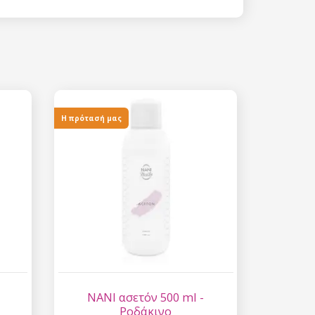
 15%
etter μας και
% στην πρώτη
ά.
Η πρότασή μας
ίστε έκπτωση
 είναι ασφαλής σε
επεξεργασία
ύ χαρακτήρα
NANI ασετόν 500 ml -
Ροδάκινο