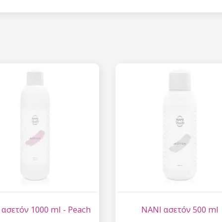
Έκπτωση
Εγγραφείτε στο newsl
κερδίστε έκπτωση 15
σας αγορ
Εγγραφείτε και κερδ
Η ηλεκτρονική σας διεύθυνση
εμάς.
Συγκατάθεση για την 
δεδομένων προσωπικο
ασετόν 1000 ml - Peach
NANI ασετόν 500 ml