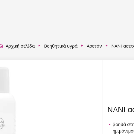
Αρχική σελίδα
Βοηθητικά υγρά
Ασετόν
NANI ασετ
NANI ασ
βοηθά στ
ημιμόνιμο