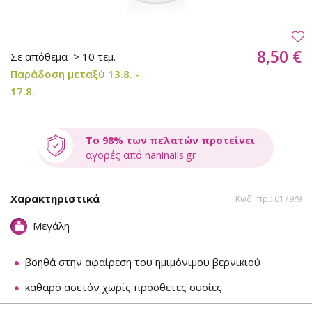
8,50 €
Σε απόθεμα
> 10 τεμ.
Παράδοση μεταξύ 13.8. -
17.8.
Το 98% των πελατών προτείνει
αγορές από naninails.gr
Χαρακτηριστικά
Κωδ. πρ.: 0179/9
Μεγάλη
βοηθά στην αφαίρεση του ημιμόνιμου βερνικιού
καθαρό ασετόν χωρίς πρόσθετες ουσίες