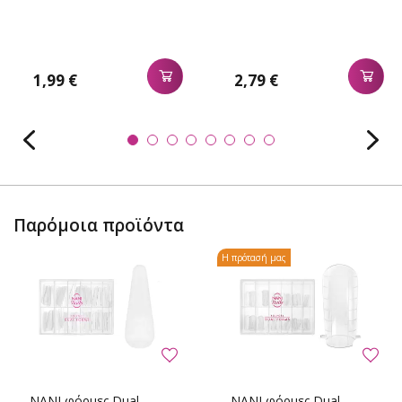
1,99 €
2,79 €
Παρόμοια προϊόντα
Η πρότασή μας
NANI φόρμες Dual
NANI φόρμες Dual