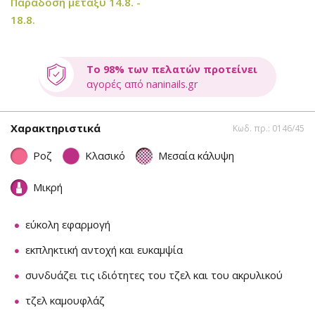
Παράδοση μεταξύ 14.8. -
18.8.
Το 98% των πελατών προτείνει
αγορές από naninails.gr
Χαρακτηριστικά
Κωδ. πρ.: 0146/45
Ροζ
Κλασικό
Μεσαία κάλυψη
Μικρή
εύκολη εφαρμογή
εκπληκτική αντοχή και ευκαμψία
συνδυάζει τις ιδιότητες του τζελ και του ακρυλικού
τζελ καμουφλάζ