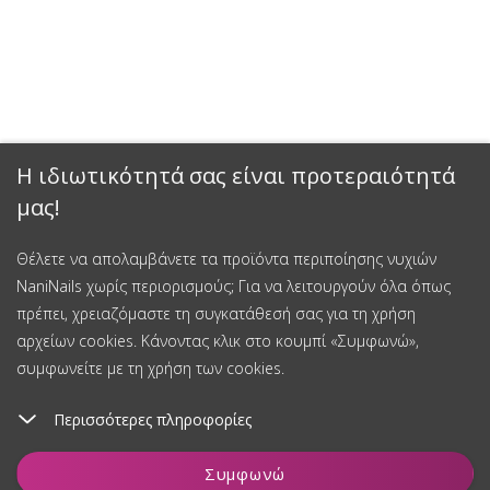
Η ιδιωτικότητά σας είναι προτεραιότητά
μας!
Έκπτωση 15%
Θέλετε να απολαμβάνετε τα προϊόντα περιποίησης νυχιών
NaniNails χωρίς περιορισμούς; Για να λειτουργούν όλα όπως
Εγγραφείτε στο newsletter μας και κερδίστε έκπτωση 15% στην
πρέπει, χρειαζόμαστε τη συγκατάθεσή σας για τη χρήση
πρώτη σας αγορά.
αρχείων cookies. Κάνοντας κλικ στο κουμπί «Συμφωνώ»,
συμφωνείτε με τη χρήση των cookies.
Περισσότερες πληροφορίες
Εγγραφείτε και κερδίστε έκπτωση
Προσθήκη στο καλάθι
Συγκατάθεση για την επεξεργασία δεδομένων προσωπικού
Συμφωνώ