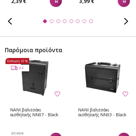
2,39 €
3,99 €
Παρόμοια προϊόντα
Έκπτωση
10 %
0 €
NANI βαλιτσάκι
NANI βαλιτσάκι
αισθητικής NN07 - Black
αισθητικής NN03 - Black
87,99 €