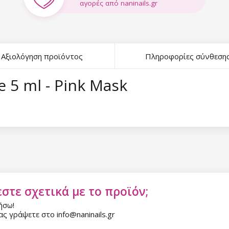
αγορές από naninails.gr
Αξιολόγηση προϊόντος
Πληροφορίες σύνθεση
e 5 ml - Pink Mask
στε σχετικά με το προϊόν;
ήσω!
ς γράψετε στο info@naninails.gr