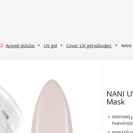
Αρχική σελίδα
UV gel
Cover UV gel κάλυψης
NANI 
NANI UV
Mask
σύσταση 
πυκνότητ
ανοιχτό 