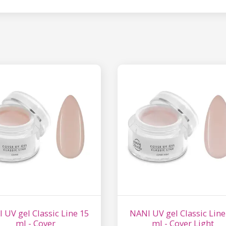
Έκπτωση
Εγγραφείτε στο newsl
κερδίστε έκπτωση 15
σας αγορ
Εγγραφείτε και κερδ
Η ηλεκτρονική σας διεύθυνση
εμάς.
Συγκατάθεση για την 
δεδομένων προσωπικο
 UV gel Classic Line 15
NANI UV gel Classic Line
ml - Cover
ml - Cover Light