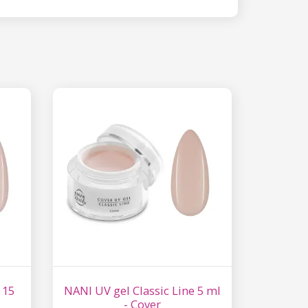
 15%
etter μας και
% στην πρώτη
ά.
ίστε έκπτωση
 είναι ασφαλής σε
επεξεργασία
ύ χαρακτήρα
 15
NANI UV gel Classic Line 5 ml
- Cover