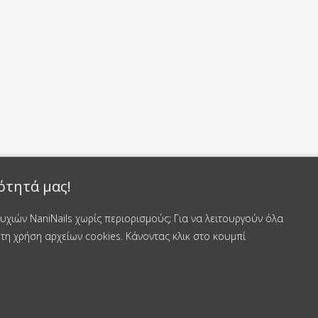
ότητά μας!
χιών NaniNails χωρίς περιορισμούς; Για να λειτουργούν όλα
τη χρήση αρχείων cookies. Κάνοντας κλικ στο κουμπί