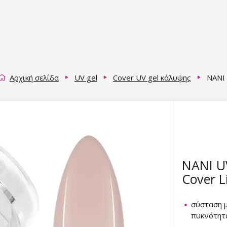
Αρχική σελίδα
UV gel
Cover UV gel κάλυψης
NANI 
NANI UV
Cover L
σύσταση 
πυκνότητ