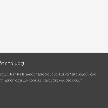
ότητά μας!
χιών NaniNails χωρίς περιορισμούς; Για να λειτουργούν όλα
τη χρήση αρχείων cookies. Κάνοντας κλικ στο κουμπί