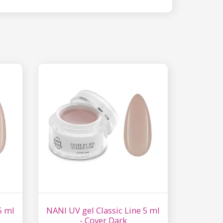
 15%
etter μας και
% στην πρώτη
ά.
ίστε έκπτωση
 είναι ασφαλής σε
επεξεργασία
ύ χαρακτήρα
5 ml
NANI UV gel Classic Line 5 ml
- Cover Dark