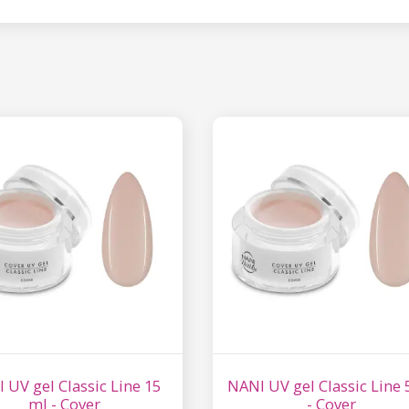
Έκπτωση
Εγγραφείτε στο newsl
κερδίστε έκπτωση 15
σας αγορ
Εγγραφείτε και κερδ
Η ηλεκτρονική σας διεύθυνση
εμάς.
Συγκατάθεση για την 
δεδομένων προσωπικο
 UV gel Classic Line 15
NANI UV gel Classic Line 
ml - Cover
- Cover