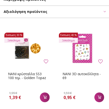
Αξιολόγηση προϊόντος
Έκπτωση
30 %
Έκπτωση
40 %
Ξεπούλημα
Ξεπούλημα
NANI κρύσταλλα SS3
NANI 3D αυτοκόλλητα -
100 τεμ. - Golden Topaz
69
1,99 €
1,59 €
1,39 €
0,95 €