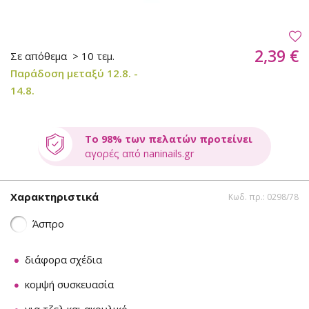
2,39 €
Σε απόθεμα
> 10 τεμ.
Παράδοση μεταξύ 12.8. -
14.8.
Το 98% των πελατών προτείνει
αγορές από naninails.gr
Χαρακτηριστικά
Κωδ. πρ.: 0298/78
Άσπρο
διάφορα σχέδια
κομψή συσκευασία