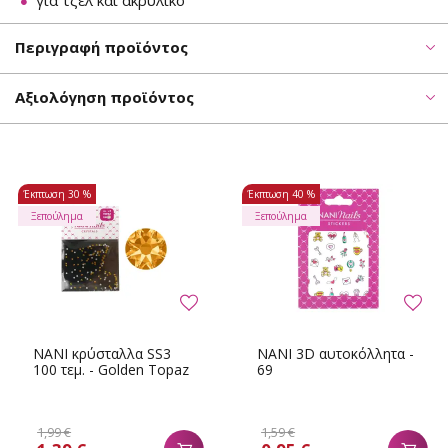
για τζελ και ακρυλικό
Περιγραφή προϊόντος
Αξιολόγηση προϊόντος
Έκπτωση
30 %
Έκπτωση
40 %
Ξεπούλημα
Ξεπούλημα
NANI κρύσταλλα SS3
NANI 3D αυτοκόλλητα -
100 τεμ. - Golden Topaz
69
1,99 €
1,59 €