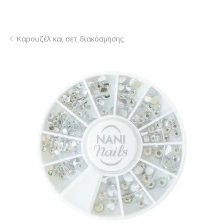
Καρουζέλ και σετ διακόσμησης