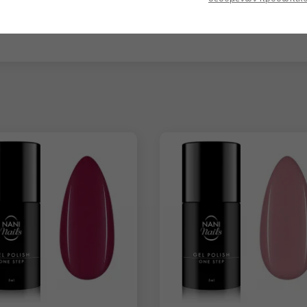
ήσω!
ς γράψετε στο info@naninails.gr