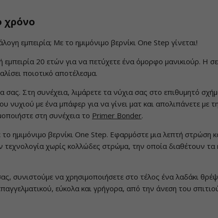
ο χρόνο
λογη εμπειρία; Με το ημιμόνιμο βερνίκι One Step γίνεται!
κή εμπειρία 20 ετών για να πετύχετε ένα όμορφο μανικιούρ. Η σε
αλίσει ποιοτικό αποτέλεσμα.
 σας. Στη συνέχεια, λιμάρετε τα νύχια σας στο επιθυμητό σχή
 νυχιού με ένα μπάφερ για να γίνει ματ και απολιπάνετε με τη 
μοποιήστε στη συνέχεια το
Primer Bonder
.
 το ημιμόνιμο βερνίκι One Step. Εφαρμόστε μια λεπτή στρώση κ
ν τεχνολογία χωρίς κολλώδες στρώμα, την οποία διαθέτουν τα η
ς, συνιστούμε να χρησιμοποιήσετε στο τέλος ένα λαδάκι θρέψη
επαγγελματικού, εύκολα και γρήγορα, από την άνεση του σπιτιού