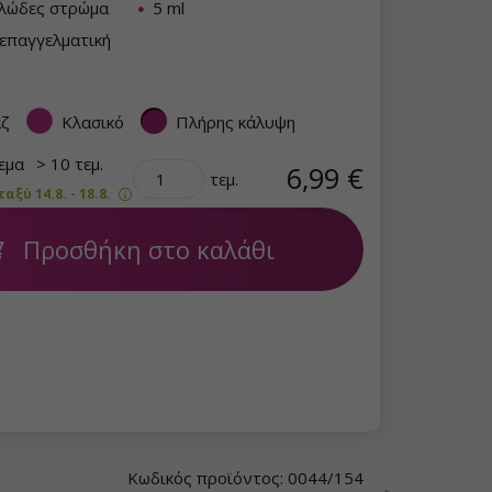
λλώδες στρώμα
5 ml
επαγγελματική
άζ
Κλασικό
Πλήρης κάλυψη
θεμα
> 10 τεμ.
6,99 €
τεμ.
ξύ 14.8. - 18.8.
Προσθήκη στο καλάθι
Κωδικός προϊόντος: 0044/154