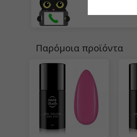
Star Flakes
Θα χαρώ να σας βοηθ
Μπορείτε επίσης να μα
Παρόμοια προϊόντα