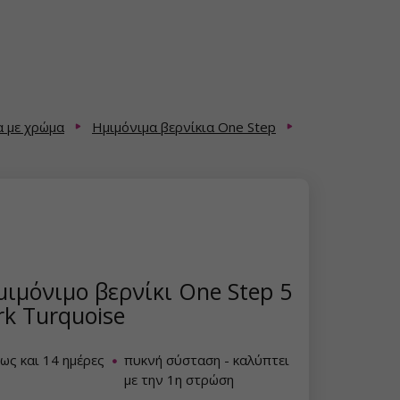
α με χρώμα
Ημιμόνιμα βερνίκια One Step
ιμόνιμο βερνίκι One Step 5
rk Turquoise
έως και 14 ημέρες
πυκνή σύσταση - καλύπτει
με την 1η στρώση