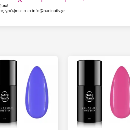
ήσω!
ς γράψετε στο info@naninails.gr