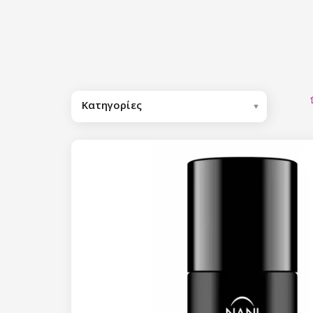
Κατηγορίες
Σας προτείνουμε
Ημιμόνιμα βερνίκια
Βερνίκια Base/Top Coat
Βερνίκια Base Coat
Ημιμόνιμα βερνίκια με χρώμα
Βερνίκια Cover Base
NANI Ημιμόνιμα βερνίκια
Premium
Hard Base Cover
Βερνίκια Top Coat
Συλλογή Neon Vibes
Ημιμόνιμα βερνίκια One Step