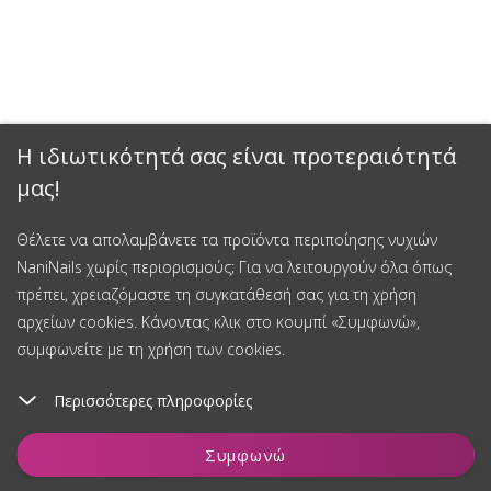
Η ιδιωτικότητά σας είναι προτεραιότητά
μας!
Έκπτωση 15%
Θέλετε να απολαμβάνετε τα προϊόντα περιποίησης νυχιών
NaniNails χωρίς περιορισμούς; Για να λειτουργούν όλα όπως
Εγγραφείτε στο newsletter μας και κερδίστε έκπτωση 15% στην
πρέπει, χρειαζόμαστε τη συγκατάθεσή σας για τη χρήση
πρώτη σας αγορά.
αρχείων cookies. Κάνοντας κλικ στο κουμπί «Συμφωνώ»,
συμφωνείτε με τη χρήση των cookies.
Περισσότερες πληροφορίες
Εγγραφείτε και κερδίστε έκπτωση
Προσθήκη στο καλάθι
Συγκατάθεση για την επεξεργασία δεδομένων προσωπικού
Συμφωνώ
χαρακτήρα