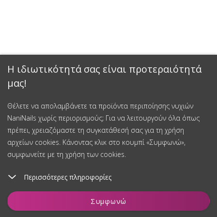
Η ιδιωτικότητά σας είναι προτεραιότητά
μας!
Έκπτωση 15%
Θέλετε να απολαμβάνετε τα προϊόντα περιποίησης νυχιών
NaniNails χωρίς περιορισμούς; Για να λειτουργούν όλα όπως
Εγγραφείτε στο newsletter μας και κερδίστε έκπτωση 15% στην
πρέπει, χρειαζόμαστε τη συγκατάθεσή σας για τη χρήση
πρώτη σας αγορά.
αρχείων cookies. Κάνοντας κλικ στο κουμπί «Συμφωνώ»,
συμφωνείτε με τη χρήση των cookies.
Περισσότερες πληροφορίες
Εγγραφείτε και κερδίστε έκπτωση
Προσθήκη στο καλάθι
Συγκατάθεση για την επεξεργασία δεδομένων προσωπικού
Συμφωνώ
χαρακτήρα