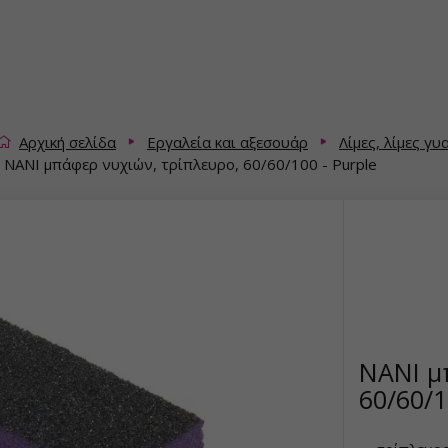
Αρχική σελίδα
Εργαλεία και αξεσουάρ
Λίμες, λίμες γ
NANI μπάφερ νυχιών, τρίπλευρο, 60/60/100 - Purple
NANI μ
60/60/1