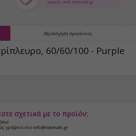
αγορές από naninails.gr
Αξιολόγηση προϊόντος
ρίπλευρο, 60/60/100 - Purple
στε σχετικά με το προϊόν;
ήσω!
ς γράψετε στο info@naninails.gr