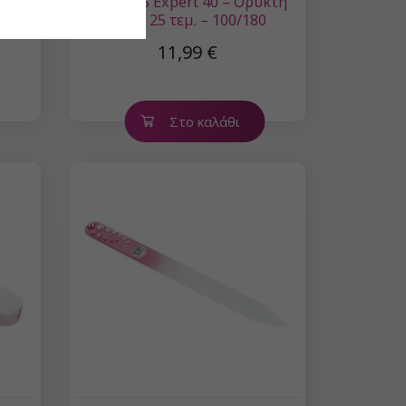
Pink
STALEKS Expert 40 – Ορυκτή
λίμα, 25 τεμ. – 100/180
11,99 €
Στο καλάθι