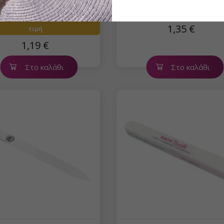
FW γυάλινη λίμα - Light 
σσότερα τεμάχια, καλύτερη
1,35 €
τιμή
1,19 €
Στο καλάθι
Στο καλάθι