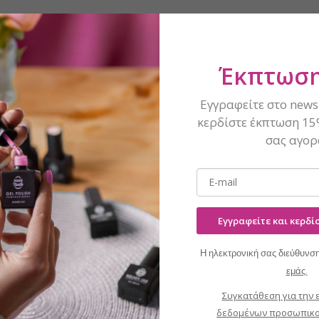
Έκπτωση
Εγγραφείτε στο newsl
κερδίστε έκπτωση 15
σας αγορ
Εγγραφείτε και κερδ
Η ηλεκτρονική σας διεύθυνση
εμάς.
Συγκατάθεση για την 
 λίμα νυχιών 180/240 -
δεδομένων προσωπικο
Pink