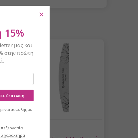
 15%
etter μας και
% στην πρώτη
ά.
ίστε έκπτωση
 είναι ασφαλής σε
επεξεργασία
ύ χαρακτήρα