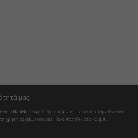
ότητά μας!
χιών NaniNails χωρίς περιορισμούς; Για να λειτουργούν όλα
τη χρήση αρχείων cookies. Κάνοντας κλικ στο κουμπί