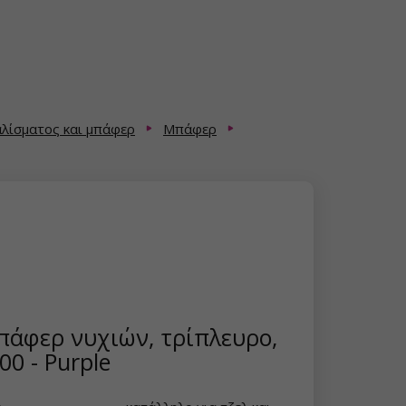
υαλίσματος και μπάφερ
Μπάφερ
πάφερ νυχιών, τρίπλευρο,
00 - Purple