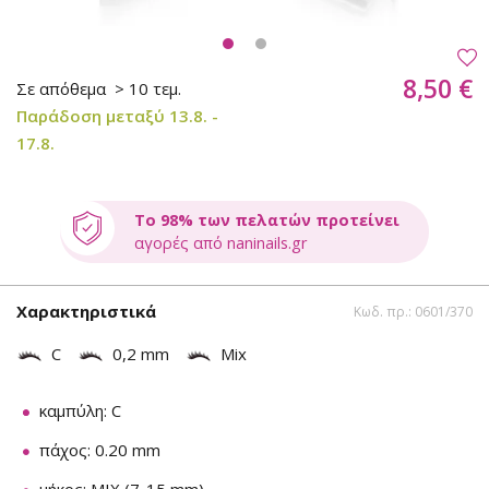
8,50 €
Σε απόθεμα
> 10 τεμ.
Παράδοση μεταξύ 13.8. -
17.8.
Το 98% των πελατών προτείνει
αγορές από naninails.gr
Χαρακτηριστικά
Κωδ. πρ.: 0601/370
C
0,2 mm
Mix
καμπύλη: C
πάχος: 0.20 mm