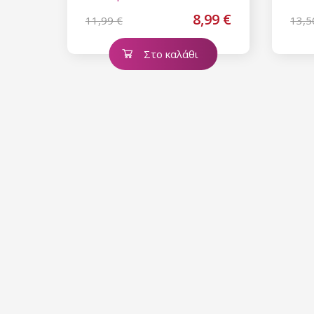
8,99 €
11,99 €
13,5
Στο καλάθι