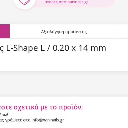
αγορές από naninails.gr
Αξιολόγηση προϊόντος
 L-Shape L / 0.20 x 14 mm
στε σχετικά με το προϊόν;
ήσω!
ς γράψετε στο info@naninails.gr