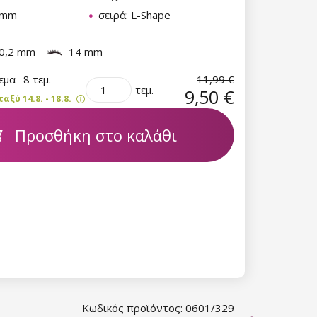
4 mm
σειρά: L-Shape
0,2 mm
14 mm
θεμα
8 τεμ.
11,99 €
τεμ.
9,50 €
ξύ 14.8. - 18.8.
Προσθήκη στο καλάθι
Κωδικός προϊόντος: 0601/329