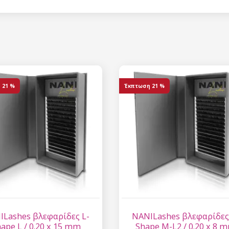
Έκπτωση
Εγγραφείτε στο newsl
κερδίστε έκπτωση 15
σας αγορ
η
21 %
Έκπτωση
21 %
Εγγραφείτε και κερδ
Η ηλεκτρονική σας διεύθυνση
εμάς.
Συγκατάθεση για την 
δεδομένων προσωπικο
ILashes βλεφαρίδες L-
NANILashes βλεφαρίδες
ape L / 0.20 x 15 mm
Shape M-L2 / 0.20 x 8 