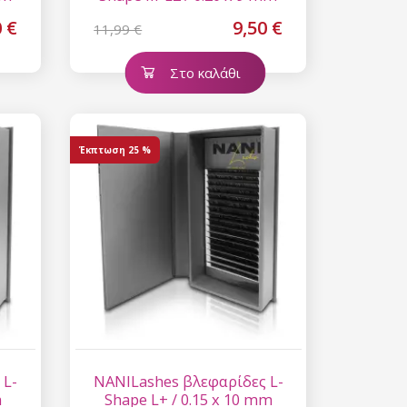
0 €
9,50 €
11,99 €
Στο καλάθι
Έκπτωση
25 %
 L-
NANILashes βλεφαρίδες L-
m
Shape L+ / 0.15 x 10 mm