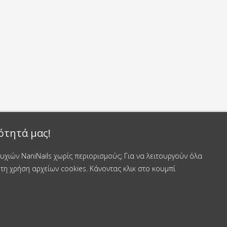
ότητά μας!
χιών NaniNails χωρίς περιορισμούς; Για να λειτουργούν όλα
τη χρήση αρχείων cookies. Κάνοντας κλικ στο κουμπί