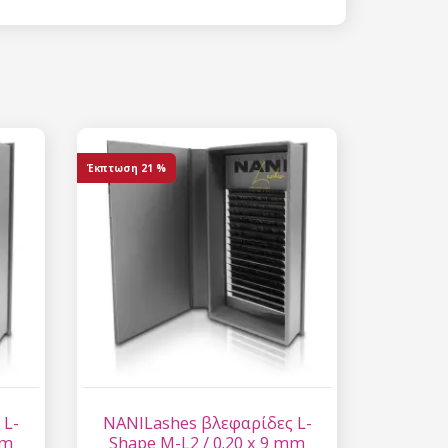
 15%
etter μας και
% στην πρώτη
ά.
Έκπτωση
21 %
ίστε έκπτωση
 είναι ασφαλής σε
επεξεργασία
ύ χαρακτήρα
 L-
NANILashes βλεφαρίδες L-
mm
Shape M-L2 / 0.20 x 9 mm