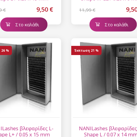
9,50 €
9,5
9 €
11,99 €
Στο καλάθι
Στο καλάθι
η
26 %
Έκπτωση
21 %
ILashes βλεφαρίδες L-
NANILashes βλεφαρίδες
ape L+ / 0.05 x 15 mm
Shape L / 0.07 x 14 m