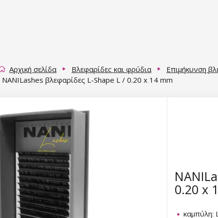
Αρχική σελίδα
Βλεφαρίδες και φρύδια
Επιμήκυνση β
NANILashes βλεφαρίδες L-Shape L / 0.20 x 14 mm
NANILas
0.20 x
καμπύλη: 