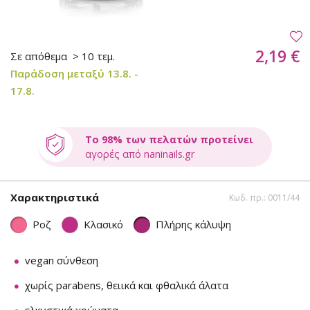
2,19 €
Σε απόθεμα
> 10 τεμ.
Παράδοση μεταξύ 13.8. -
17.8.
Το 98% των πελατών προτείνει
αγορές από naninails.gr
Χαρακτηριστικά
Κωδ. πρ.: 0011/44
Ροζ
Κλασικό
Πλήρης κάλυψη
vegan σύνθεση
χωρίς parabens, θειικά και φθαλικά άλατα