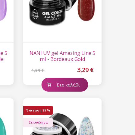
επεξεργασία
ύ χαρακτήρα
e 5
NANI UV gel Amazing Line 5
le
ml - Bordeaux Gold
3,29 €
4,39 €
Στο καλάθι
Έκπτωση
25 %
Ξεπούλημα