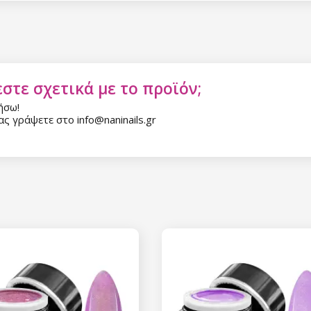
στε σχετικά με το προϊόν;
ήσω!
Έκπτωση
ς γράψετε στο info@naninails.gr
Εγγραφείτε στο newsl
κερδίστε έκπτωση 15
σας αγορ
Εγγραφείτε και κερδ
Η ηλεκτρονική σας διεύθυνση