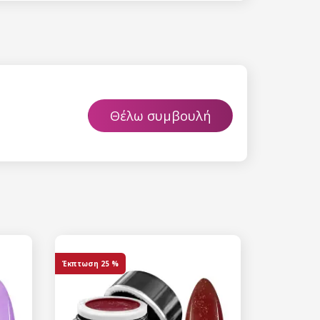
Θέλω συμβουλή
 15%
etter μας και
% στην πρώτη
ά.
Έκπτωση
25 %
ίστε έκπτωση
 είναι ασφαλής σε