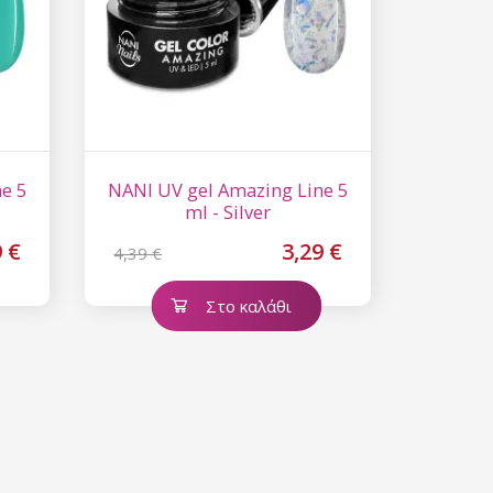
e 5
NANI UV gel Amazing Line 5
ml - Silver
9 €
3,29 €
4,39 €
Στο καλάθι