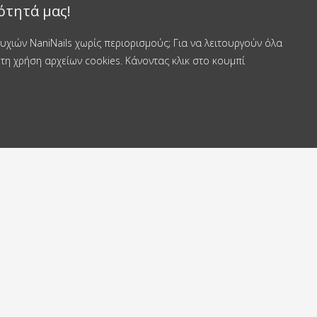
ότητά μας!
χιών NaniNails χωρίς περιορισμούς; Για να λειτουργούν όλα
τη χρήση αρχείων cookies. Κάνοντας κλικ στο κουμπί
οστέλλουμε εντός
Δωρεάν αποστολή
4 ώρες
από 50 €
ά με εμάς
Επικοινωνία
γιο