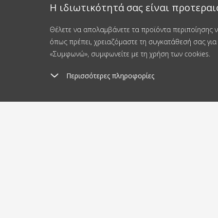
Η ιδιωτικότητά σας είναι προτεραι
Θέλετε να απολαμβάνετε τα προϊόντα περιποίησης νυ
όπως πρέπει, χρειαζόμαστε τη συγκατάθεσή σας για 
«Συμφωνώ», συμφωνείτε με τη χρήση των cookies.
Περισσότερες πληροφορίες
Έξοδα αποστολής
Απ
από 3.8 €
2
Σχετικά με αγορές
Σχετικ
Αποστολή και πληρωμή
Ιστολό