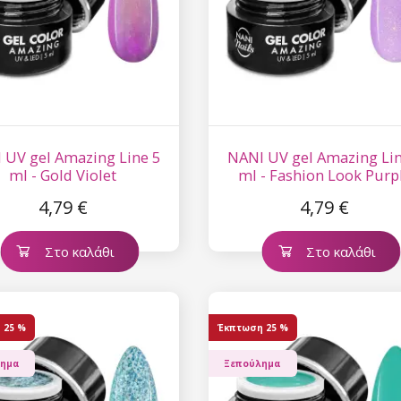
εμάς.
Συγκατάθεση για την 
δεδομένων προσωπικο
 UV gel Amazing Line 5
NANI UV gel Amazing Lin
ml - Gold Violet
ml - Fashion Look Purp
4,79 €
4,79 €
Στο καλάθι
Στο καλάθι
η
25 %
Έκπτωση
25 %
λημα
Ξεπούλημα