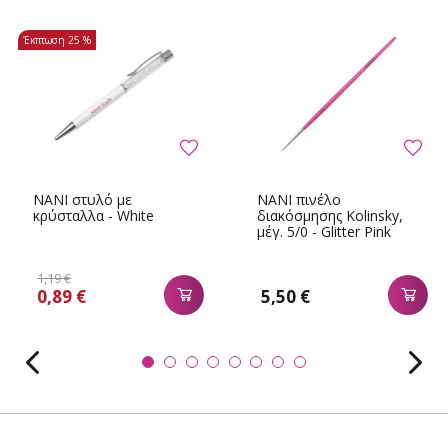
Έκπτωση
25 %
NANI στυλό με
NANI πινέλο
κρύσταλλα - White
διακόσμησης Kolinsky,
μέγ. 5/0 - Glitter Pink
1,19 €
0,89 €
5,50 €