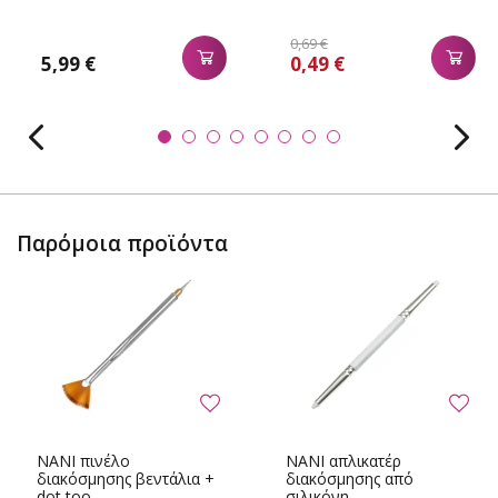
0,69 €
5,99 €
0,49 €
Παρόμοια προϊόντα
NANI πινέλο
NANI απλικατέρ
διακόσμησης βεντάλια +
διακόσμησης από
dot too...
σιλικόνη - ...