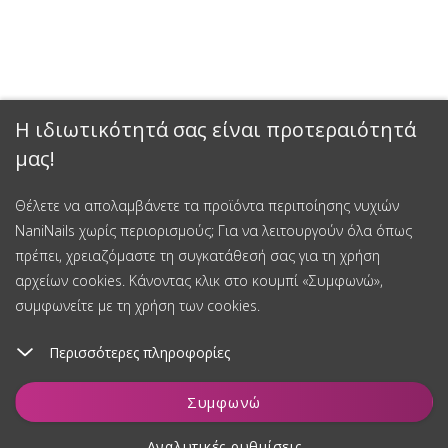
Η ιδιωτικότητά σας είναι προτεραιότητά
μας!
Έκπτωση 15%
Θέλετε να απολαμβάνετε τα προϊόντα περιποίησης νυχιών
NaniNails χωρίς περιορισμούς; Για να λειτουργούν όλα όπως
Εγγραφείτε στο newsletter μας και κερδίστε έκπτωση 15% στην
πρέπει, χρειαζόμαστε τη συγκατάθεσή σας για τη χρήση
πρώτη σας αγορά.
αρχείων cookies. Κάνοντας κλικ στο κουμπί «Συμφωνώ»,
συμφωνείτε με τη χρήση των cookies.
Περισσότερες πληροφορίες
Εγγραφείτε και κερδίστε έκπτωση
Προσθήκη στο καλάθι
Συγκατάθεση για την επεξεργασία δεδομένων προσωπικού
Συμφωνώ
χαρακτήρα
Αναλυτικές ρυθμίσεις