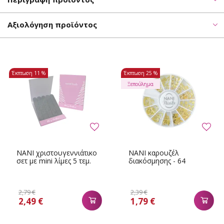
Αξιολόγηση προϊόντος
Έκπτωση
11 %
Έκπτωση
25 %
Ξεπούλημα
NANI χριστουγεννιάτικο
NANI καρουζέλ
σετ με mini λίμες 5 τεμ.
διακόσμησης - 64
2,79 €
2,39 €
2,49 €
1,79 €