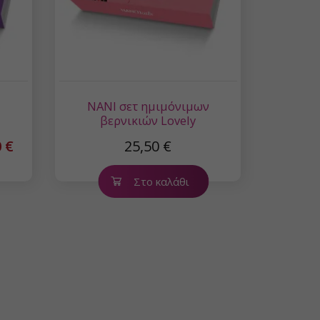
ν
NANI σετ ημιμόνιμων
βερνικιών Lovely
 €
25,50 €
Στο καλάθι