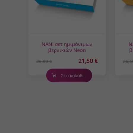
NANI σετ ημιμόνιμων
N
βερνικιών Neon
β
21,50 €
26,99 €
25,5
Στο καλάθι