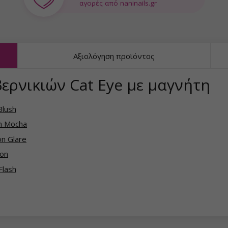
αγορές από naninails.gr
Αξιολόγηση προϊόντος
ερνικιών Cat Eye με μαγνήτη
Blush
en Mocha
on Glare
oon
Flash