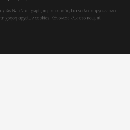
χιών NaniNails χωρίς περιορισμούς; Για να λειτουργούν όλα
τη χρήση αρχείων cookies. Κάνοντας κλικ στο κουμπί
οστέλλουμε εντός
Δωρεάν αποστολή
4 ώρες
από 50 €
ά με εμάς
Επικοινωνία
γιο
ELTA HUB / PACKETA ROMANIA SRL
ρωπική δράση