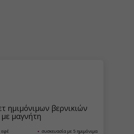
ετ ημιμόνιμων βερνικιών
 με μαγνήτη
 εφέ
συσκευασία με 5 ημιμόνιμα