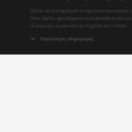
Θέλετε να απολαμβάνετε τα προϊόντα περιποίησης νυ
όπως πρέπει, χρειαζόμαστε τη συγκατάθεσή σας για 
«Συμφωνώ», συμφωνείτε με τη χρήση των cookies.
Περισσότερες πληροφορίες
Έξοδα αποστολής
Απ
από 3.8 €
2
Σχετικά με αγορές
Σχετικ
Αποστολή και πληρωμή
Ιστολό
Φιλανθ