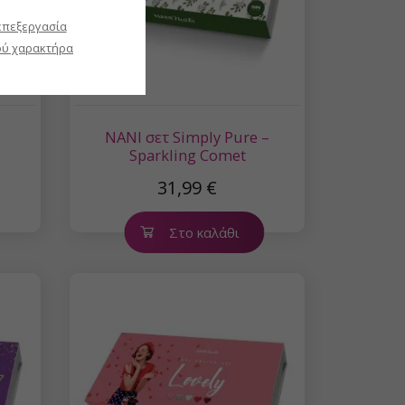
επεξεργασία
ύ χαρακτήρα
NANI σετ Simply Pure –
Sparkling Comet
31,99 €
Στο καλάθι