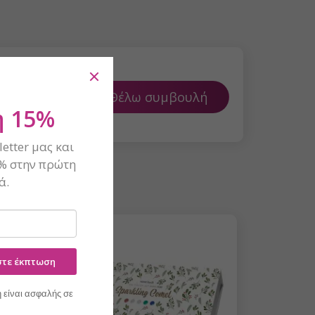
Θέλω συμβουλή
 15%
etter μας και
% στην πρώτη
ά.
HEMA-FREE
ίστε έκπτωση
 είναι ασφαλής σε