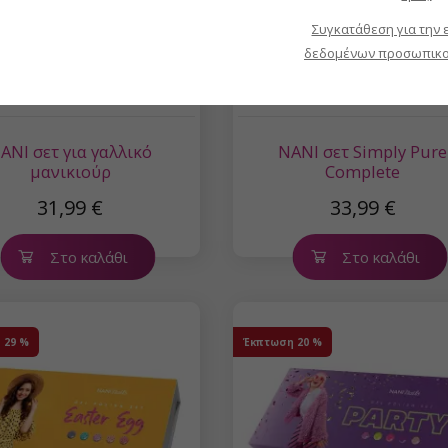
Συγκατάθεση για την 
δεδομένων προσωπικο
ANI σετ για γαλλικό
NANI σετ Simply Pure
μανικιούρ
Complete
31,99 €
33,99 €
Στο καλάθι
Στο καλάθι
η
29 %
Έκπτωση
20 %