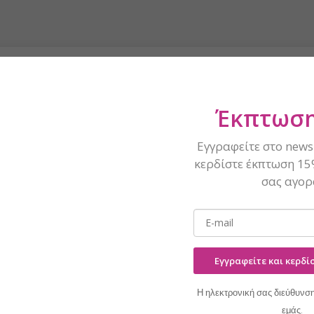
στε σχετικά με το προϊόν;
ήσω!
ς γράψετε στο info@naninails.gr
Έκπτωση
Εγγραφείτε στο newsl
κερδίστε έκπτωση 15
σας αγορ
Η πρότασή μας
Εγγραφείτε και κερδ
HEMA-FREE
Η ηλεκτρονική σας διεύθυνση
εμάς.