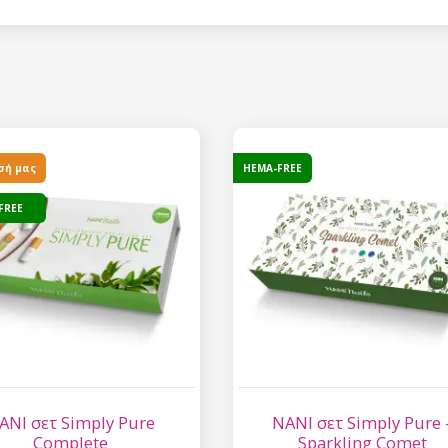
Έκπτωση
Εγγραφείτε στο newsl
κερδίστε έκπτωση 15
σας αγορ
σή μας
HEMA-FREE
FREE
Εγγραφείτε και κερδ
Η ηλεκτρονική σας διεύθυνση
εμάς.
Συγκατάθεση για την 
δεδομένων προσωπικο
ANI σετ Simply Pure
NANI σετ Simply Pure 
Complete
Sparkling Comet