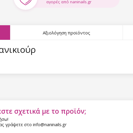
αγορές από naninails.gr
Αξιολόγηση προϊόντος
μανικιούρ
στε σχετικά με το προϊόν;
ήσω!
ς γράψετε στο info@naninails.gr