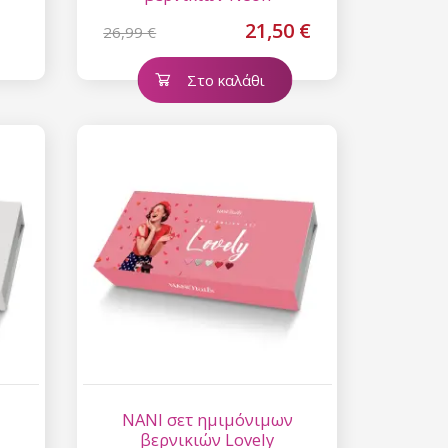
21,50 €
26,99 €
Στο καλάθι
NANI σετ ημιμόνιμων
βερνικιών Lovely