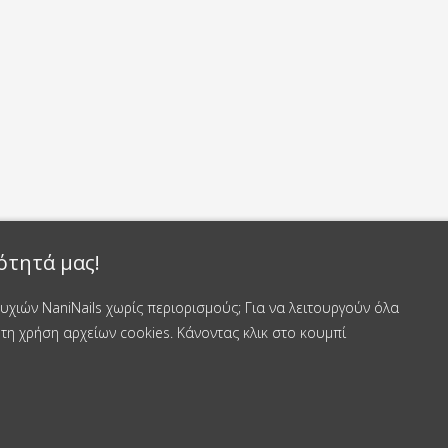
ότητά μας!
χιών NaniNails χωρίς περιορισμούς; Για να λειτουργούν όλα
τη χρήση αρχείων cookies. Κάνοντας κλικ στο κουμπί