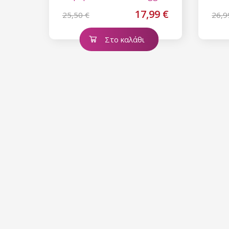
17,99 €
25,50 €
26,9
Στο καλάθι