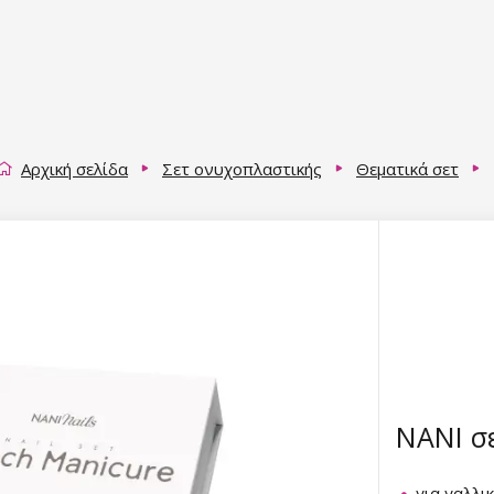
Αρχική σελίδα
Σετ ονυχοπλαστικής
Θεματικά σετ
NANI σε
για γαλλι