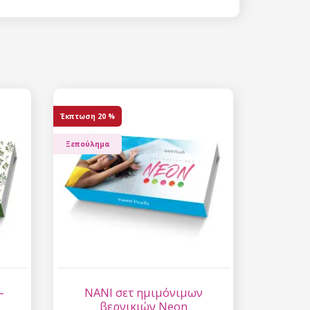
 15%
etter μας και
% στην πρώτη
ά.
Έκπτωση
20 %
Ξεπούλημα
ίστε έκπτωση
 είναι ασφαλής σε
επεξεργασία
ύ χαρακτήρα
–
NANI σετ ημιμόνιμων
βερνικιών Neon