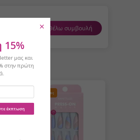
Θέλω συμβουλή
 15%
etter μας και
% στην πρώτη
ά.
Η πρότασή μας
ίστε έκπτωση
 είναι ασφαλής σε