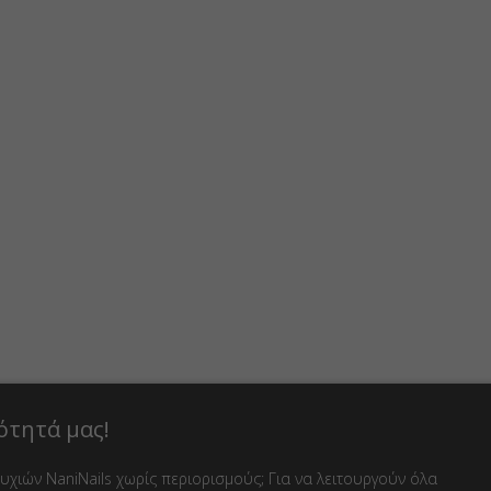
ότητά μας!
χιών NaniNails χωρίς περιορισμούς; Για να λειτουργούν όλα