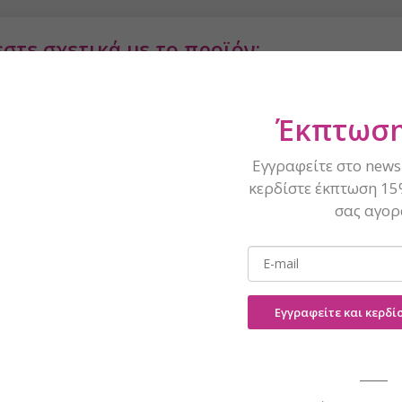
στε σχετικά με το προϊόν;
ήσω!
ς γράψετε στο info@naninails.gr
Έκπτωση
Εγγραφείτε στο newsl
κερδίστε έκπτωση 15
σας αγορ
Εγγραφείτε και κερδ
Η ηλεκτρονική σας διεύθυνση
εμάς.