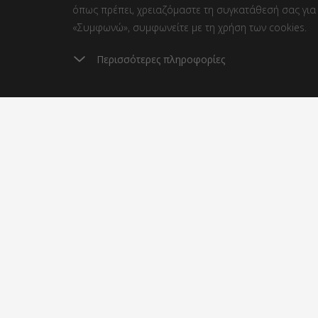
όπως πρέπει, χρειαζόμαστε τη συγκατάθεσή σας για 
«Συμφωνώ», συμφωνείτε με τη χρήση των cookies.
Περισσότερες πληροφορίες
Έξοδα αποστολής
Απ
από 3.8 €
2
Σχετικά με αγορές
Σχετικ
Αποστολή και πληρωμή
Ιστολό
Φιλανθ
Όροι και προϋποθέσεις
της
Επιστροφή προϊόντων εντός 30
Ποιοι ε