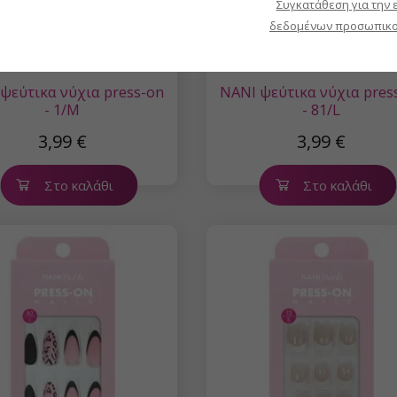
Συγκατάθεση για την 
δεδομένων προσωπικο
ψεύτικα νύχια press-on
NANI ψεύτικα νύχια pres
- 1/M
- 81/L
3,99 €
3,99 €
Στο καλάθι
Στο καλάθι