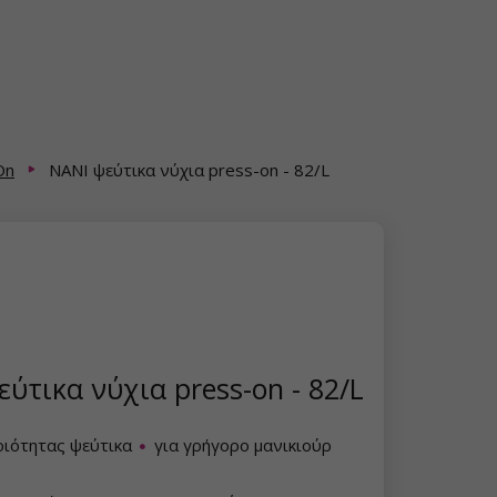
On
NANI ψεύτικα νύχια press-on - 82/L
ύτικα νύχια press-on - 82/L
οιότητας ψεύτικα
για γρήγορο μανικιούρ