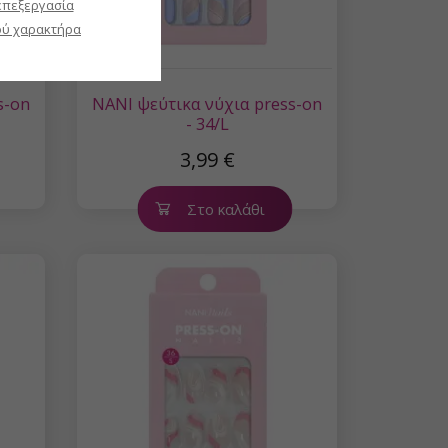
επεξεργασία
ύ χαρακτήρα
s-on
NANI ψεύτικα νύχια press-on
- 34/L
3,99 €
Στο καλάθι