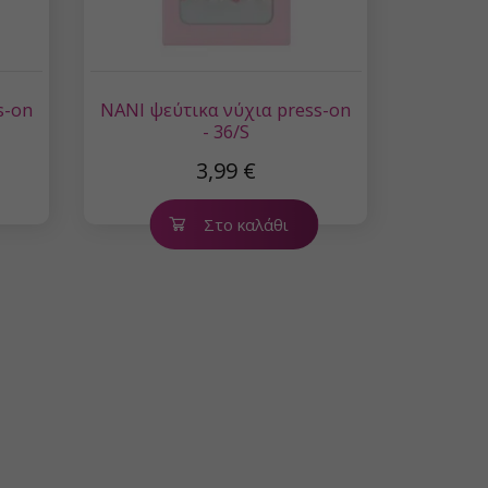
s-on
NANI ψεύτικα νύχια press-on
- 36/S
3,99 €
Στο καλάθι