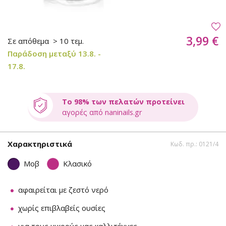
3,99 €
Σε απόθεμα
> 10 τεμ.
Παράδοση μεταξύ 13.8. -
17.8.
Το 98% των πελατών προτείνει
αγορές από naninails.gr
Χαρακτηριστικά
Κωδ. πρ.: 0121/4
Μοβ
Κλασικό
αφαιρείται με ζεστό νερό
χωρίς επιβλαβείς ουσίες