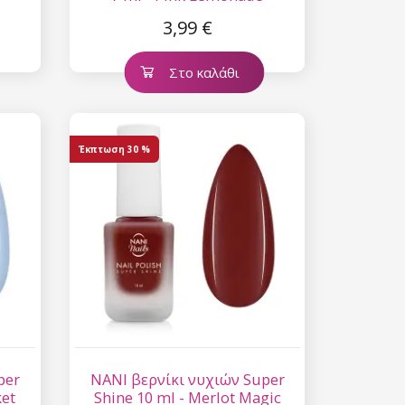
3,99 €
Στο καλάθι
Έκπτωση
30 %
per
NANI βερνίκι νυχιών Super
ket
Shine 10 ml - Merlot Magic