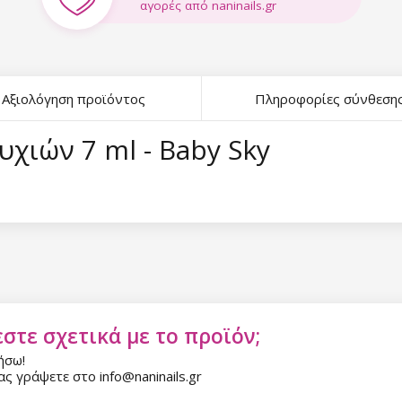
αγορές από naninails.gr
Αξιολόγηση προϊόντος
Πληροφορίες σύνθεση
υχιών 7 ml - Baby Sky
στε σχετικά με το προϊόν;
ήσω!
ς γράψετε στο info@naninails.gr