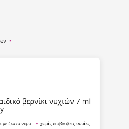
ιών
ιδικό βερνίκι νυχιών 7 ml -
ky
ι με ζεστό νερό
χωρίς επιβλαβείς ουσίες