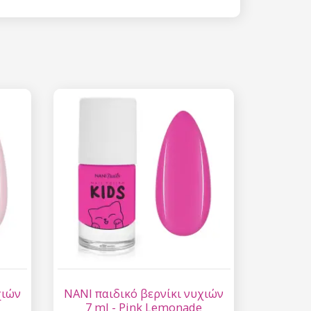
χιών
NANI παιδικό βερνίκι νυχιών
7 ml - Pink Lemonade