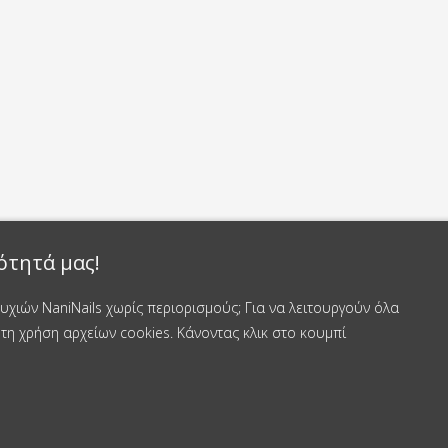
ότητά μας!
χιών NaniNails χωρίς περιορισμούς; Για να λειτουργούν όλα
τη χρήση αρχείων cookies. Κάνοντας κλικ στο κουμπί