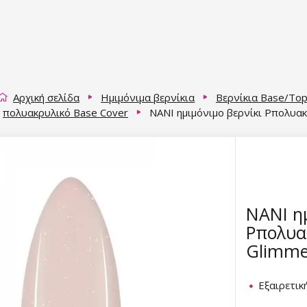
Αρχική σελίδα
Ημιμόνιμα βερνίκια
Βερνίκια Base/Top
πολυακρυλικό Base Cover
NANI ημιμόνιμο βερνίκι Pπολυακ
NANI η
Pπολυακ
Glimme
Εξαιρετι