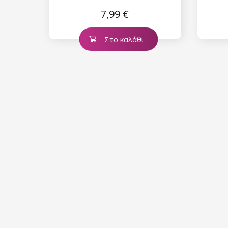
Συλλογή Ocean Drive
7,99 €
Star Flakes
Συλλογή Pure Beauty
Στο καλάθι
Συλλογή Cupcake
Συλλογή Time to Warm Up
Συλλογή Let It Snow!
Συλλογή Heartbeat
Συλλογή Princess