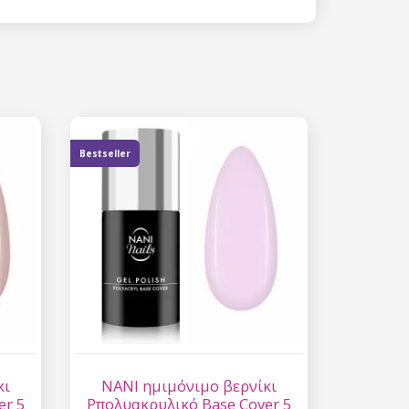
 15%
etter μας και
% στην πρώτη
ά.
Bestseller
ίστε έκπτωση
 είναι ασφαλής σε
επεξεργασία
ύ χαρακτήρα
κι
NANI ημιμόνιμο βερνίκι
er 5
Pπολυακρυλικό Base Cover 5