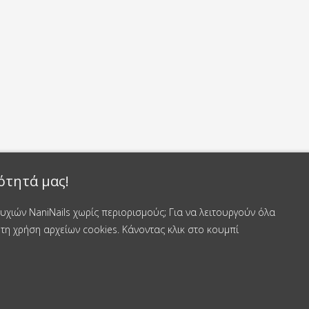
ότητά μας!
χιών NaniNails χωρίς περιορισμούς; Για να λειτουργούν όλα
τη χρήση αρχείων cookies. Κάνοντας κλικ στο κουμπί