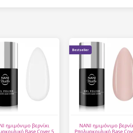
Έκπτωση
Εγγραφείτε στο newsl
κερδίστε έκπτωση 15
σας αγορ
Bestseller
Εγγραφείτε και κερδ
Η ηλεκτρονική σας διεύθυνση
εμάς.
Συγκατάθεση για την 
δεδομένων προσωπικο
NI ημιμόνιμο βερνίκι
NANI ημιμόνιμο βερνί
υακρυλικό Base Cover 5
Pπολυακρυλικό Base Cov