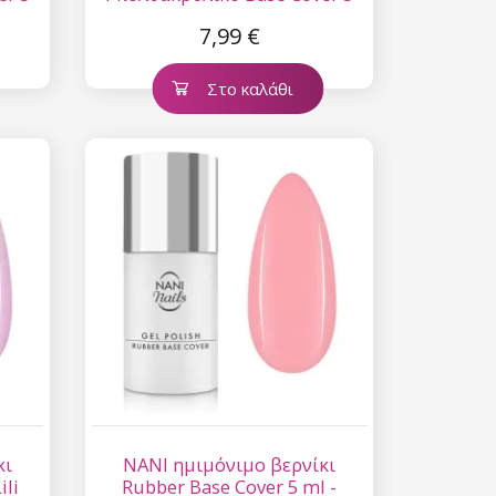
ml - Powder Rose
7,99 €
Στο καλάθι
κι
NANI ημιμόνιμο βερνίκι
ili
Rubber Base Cover 5 ml -