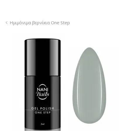
Ημιμόνιμα βερνίκια One Step