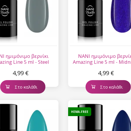
NI ημιμόνιμο βερνίκι
NANI ημιμόνιμο βερνί
zing Line 5 ml - Steel
Amazing Line 5 ml - Midn
Shadow
Plum
4,99 €
4,99 €
Στο καλάθι
Στο καλάθι
HEMA-FREE