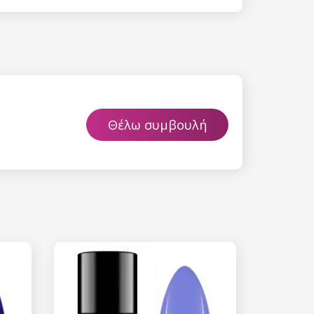
επεξεργασία
ύ χαρακτήρα
Θέλω συμβουλή