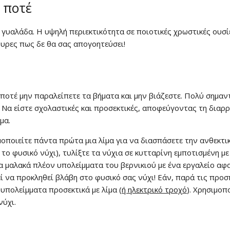
 ποτέ
 γυαλάδα. Η υψηλή περιεκτικότητα σε ποιοτικές χρωστικές ουσ
ουρες πως δε θα σας απογοητεύσει!
Έκπτωση
ποτέ μην παραλείπετε τα βήματα και μην βιάζεστε. Πολύ σημαν
ι. Να είστε σχολαστικές και προσεκτικές, αποφεύγοντας τη διαρ
Εγγραφείτε στο newsl
ρμα.
κερδίστε έκπτωση 15
ιμοποιείτε πάντα πρώτα μια λίμα για να διασπάσετε την ανθεκτι
σας αγορ
 το φυσικό νύχι), τυλίξτε τα νύχια σε κυτταρίνη εμποτισμένη μ
 μαλακά πλέον υπολείμματα του βερνικιού με ένα εργαλείο αφα
εί να προκληθεί βλάβη στο φυσικό σας νύχι! Εάν, παρά τις προσ
 υπολείμματα προσεκτικά με λίμα (
ή ηλεκτρικό τροχό
). Χρησιμοπ
Εγγραφείτε και κερδ
νύχι.
Η ηλεκτρονική σας διεύθυνση