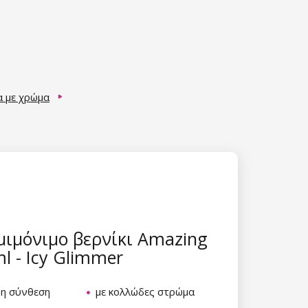
α με χρώμα
μιμόνιμο βερνίκι Amazing
ml - Icy Glimmer
νη σύνθεση
με κολλώδες στρώμα