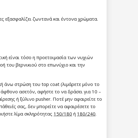
ίες εξασφαλίζει ζωντανά και έντονα χρώματα.
 15%
τική είναι τόσο η προετοιμασία των νυχιών
ροή του βερνικιού στο επωνύχιο και την
etter μας και
% στην πρώτη
κή άνω στρώση του top coat (λιμάρετε μόνο το
ά.
ε άφθονο ασετόν, αφήστε το να δράσει για 10 –
ίρεσης ή ξύλινο pusher. Ποτέ μην αφαιρείτε το
πάθειές σας, δεν μπορείτε να αφαιρέσετε το
οιήστε λίμα σκληρότητας
150/180
ή
180/240
.
ίστε έκπτωση
 είναι ασφαλής σε