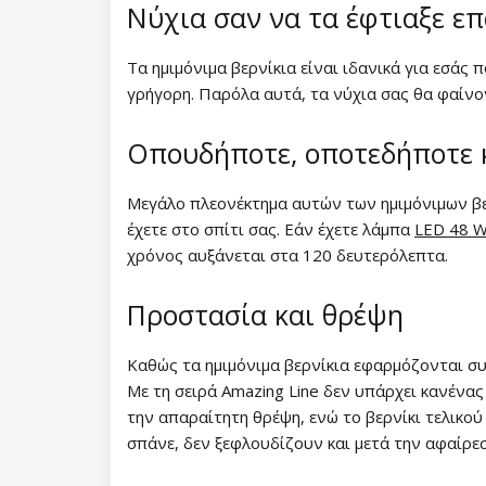
Νύχια σαν να τα έφτιαξε ε
Συλλογή Lovely Kiss
Συλλογή Party Animal
Τα ημιμόνιμα βερνίκια είναι ιδανικά για εσάς 
Συλλογή Magic Winter
Συλλογή Glitter Flash
γρήγορη. Παρόλα αυτά, τα νύχια σας θα φαίνον
Συλλογή Old Passion
NANI ημιμόνιμα βερνίκια Simply
Οπουδήποτε, οποτεδήποτε κ
Pure
Συλλογή Rainbow Tones
Μεγάλο πλεονέκτημα αυτών των ημιμόνιμων βερ
Συλλογή Brownie
NeoNail ημιμόνιμα βερνίκια
Συλλογή Beach Party
έχετε στο σπίτι σας. Εάν έχετε λάμπα
LED 48 
Συλλογή Time to Shine
Nail Art
χρόνος αυξάνεται στα 120 δευτερόλεπτα.
Συλλογή Pure Elegance
Συλλογή Garden of Serenity
Βερνίκια νυχιών
Προστασία και θρέψη
Συλλογή Pastel Candy
Συλλογή Morning Muse
Χρωματιστά βερνίκια
UV gel
Συλλογή New York City
Καθώς τα ημιμόνιμα βερνίκια εφαρμόζονται συ
Με τη σειρά Amazing Line δεν υπάρχει κανένας
Βερνίκια νυχιών - Classic
Παιδικά βερνίκια νυχιών
Χρωματιστά UV gel
Ακρυλικό σύστημα
Συλλογή Army Lady
την απαραίτητη θρέψη, ενώ το βερνίκι τελικο
σπάνε, δεν ξεφλουδίζουν και μετά την αφαίρεσ
Βερνίκια νυχιών - Super Shine
NANI UV gel Professional
Διακοσμητικά βερνίκια
UV gel Top Coat
Acrygel
Πολυακρυλικά
Συλλογή Chocolate Box