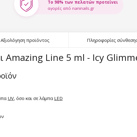
Το 98% των πελατών προτείνει
αγορές από naninails.gr
Αξιολόγηση προϊόντος
Πληροφορίες σύνθεση
 Amazing Line 5 ml - Icy Glimm
ροϊόν
άμπα
UV
, όσο και σε λάμπα
LED
ων