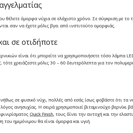
παγγελματίας
που θέλετε όμορφα νύχια σε ελάχιστο χρόνο. Σε σύγκριση με το τ
ται σαν να έχετε μόλις βγει από ινστιτούτο ομορφιάς.
αι σε οτιδήποτε
νικιών είναι ότι μπορείτε να χρησιμοποιήσετε τόσο λάμπα LED
W
, τότε χρειάζεστε μόλις 30 – 60 δευτερόλεπτα για τον πολυμε
νήθως σε φυσικό νύχι, πολλές από εσάς ίσως φοβάστε ότι τα νύ
 λόγος ανησυχίας. Η σειρά χρησιμοποιεί βιταμινούχο βερνίκι 
ύ φινιρίσματος
Quick Finish
, τους δίνει την αντοχή και την ελασ
η του ημιμόνιμου θα είναι όμορφα και υγιή.