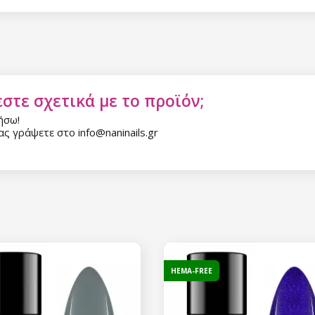
εμάς.
Συγκατάθεση για την 
δεδομένων προσωπικο
στε σχετικά με το προϊόν;
ήσω!
ς γράψετε στο info@naninails.gr
HEMA-FREE