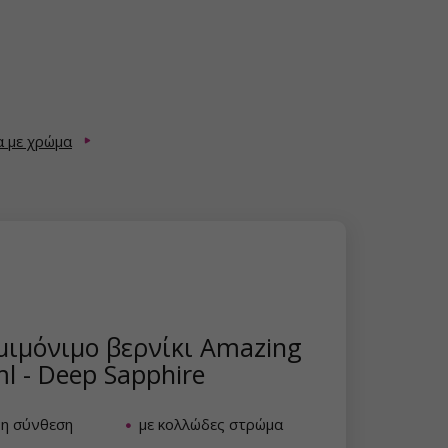
α με χρώμα
μιμόνιμο βερνίκι Amazing
ml - Deep Sapphire
νη σύνθεση
με κολλώδες στρώμα