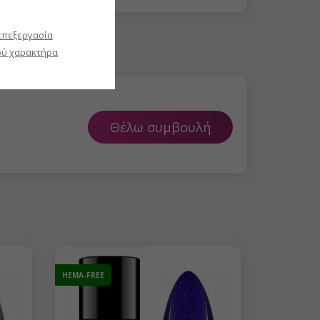
επεξεργασία
ύ χαρακτήρα
Θέλω συμβουλή
HEMA-FREE