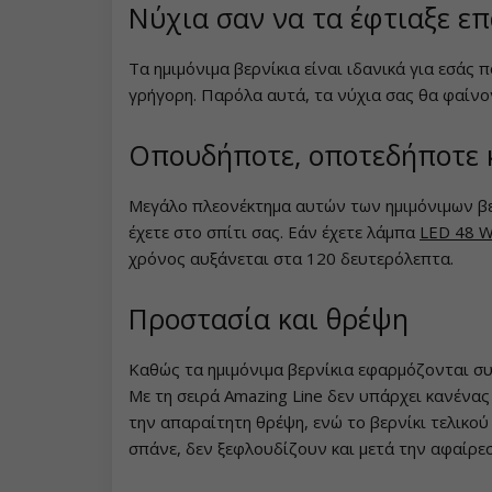
Νύχια σαν να τα έφτιαξε ε
Συλλογή Lovely Kiss
Συλλογή Party Animal
Τα ημιμόνιμα βερνίκια είναι ιδανικά για εσάς 
Συλλογή Magic Winter
Συλλογή Glitter Flash
γρήγορη. Παρόλα αυτά, τα νύχια σας θα φαίνον
Συλλογή Old Passion
NANI ημιμόνιμα βερνίκια Simply
Οπουδήποτε, οποτεδήποτε κ
Pure
Συλλογή Rainbow Tones
Μεγάλο πλεονέκτημα αυτών των ημιμόνιμων βερ
Συλλογή Brownie
NeoNail ημιμόνιμα βερνίκια
Συλλογή Beach Party
έχετε στο σπίτι σας. Εάν έχετε λάμπα
LED 48 
Συλλογή Time to Shine
Nail Art
χρόνος αυξάνεται στα 120 δευτερόλεπτα.
Συλλογή Pure Elegance
Συλλογή Garden of Serenity
Βερνίκια νυχιών
Προστασία και θρέψη
Συλλογή Pastel Candy
Συλλογή Morning Muse
Χρωματιστά βερνίκια
UV gel
Συλλογή New York City
Καθώς τα ημιμόνιμα βερνίκια εφαρμόζονται συ
Με τη σειρά Amazing Line δεν υπάρχει κανένας
Βερνίκια νυχιών - Classic
Παιδικά βερνίκια νυχιών
Χρωματιστά UV gel
Ακρυλικό σύστημα
Συλλογή Army Lady
την απαραίτητη θρέψη, ενώ το βερνίκι τελικο
σπάνε, δεν ξεφλουδίζουν και μετά την αφαίρεσ
Βερνίκια νυχιών - Super Shine
NANI UV gel Professional
Διακοσμητικά βερνίκια
UV gel Top Coat
Acrygel
Πολυακρυλικά
Συλλογή Chocolate Box