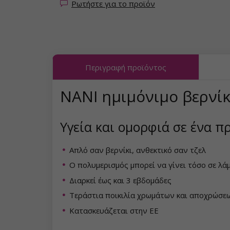
Ρωτήστε για το προϊόν
Συλλογή Fallen Leaves
Συλλογή Sea Tide
Συλλογή Midnight Queen
Συλλογή Poolside Party
Συλλογή Tropical Fiesta
Συλλογή Just Romance
Περιγραφή προϊόντος
Συλλογή Charm Lady
Συλλογή Sea World
NANI ημιμόνιμο βερνίκ
Συλλογή Pearl Glaze
Συλλογή Shake It Up
Υγεία και ομορφιά σε ένα π
Συλλογή Shiny Star
Συλλογή West Coast
Συλλογή Wild West
Απλό σαν βερνίκι, ανθεκτικό σαν τζελ
Συλλογή Autumn Kiss
Ο πολυμερισμός μπορεί να γίνει τόσο σε λ
Συλλογή Summer Daze
Συλλογή Forest Dream
Διαρκεί έως και 3 εβδομάδες
Συλλογή Barbie Girl
Τεράστια ποικιλία χρωμάτων και αποχρώσε
Συλλογή Natural Beauty
Κατασκευάζεται στην ΕΕ
Συλλογή Easter Egg
Συλλογή Night Beat