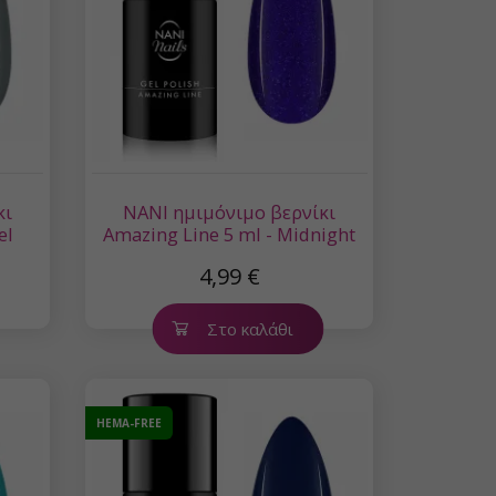
κι
NANI ημιμόνιμο βερνίκι
el
Amazing Line 5 ml - Midnight
Plum
4,99 €
Στο καλάθι
HEMA-FREE