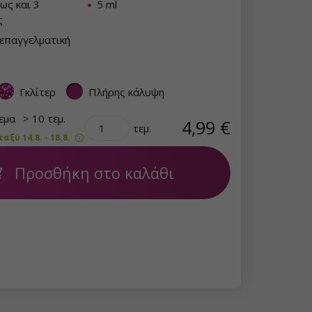
έως και 3
5 ml
ς
επαγγελματική
Γκλίτερ
Πλήρης κάλυψη
θεμα
> 10 τεμ.
4,99 €
τεμ.
ξύ 14.8. - 18.8.
Προσθήκη στο καλάθι