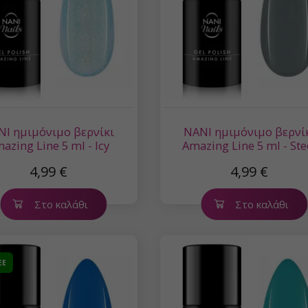
NI ημιμόνιμο βερνίκι
NANI ημιμόνιμο βερνί
azing Line 5 ml - Icy
Amazing Line 5 ml - Ste
Glimmer
Shadow
4,99 €
4,99 €
Στο καλάθι
Στο καλάθι
EE