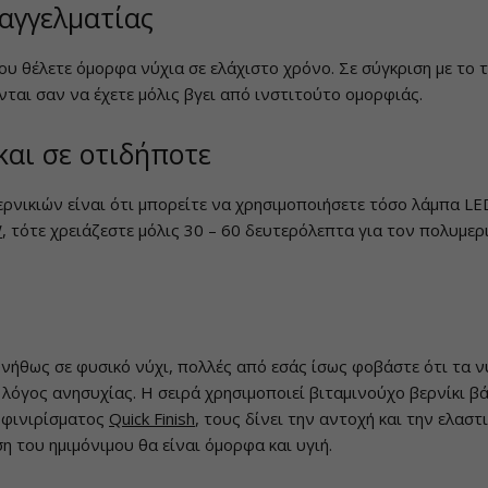
παγγελματίας
που θέλετε όμορφα νύχια σε ελάχιστο χρόνο. Σε σύγκριση με το τ
ται σαν να έχετε μόλις βγει από ινστιτούτο ομορφιάς.
αι σε οτιδήποτε
νικιών είναι ότι μπορείτε να χρησιμοποιήσετε τόσο λάμπα LED
W
, τότε χρειάζεστε μόλις 30 – 60 δευτερόλεπτα για τον πολυμε
νήθως σε φυσικό νύχι, πολλές από εσάς ίσως φοβάστε ότι τα νύ
 λόγος ανησυχίας. Η σειρά χρησιμοποιεί βιταμινούχο βερνίκι 
ύ φινιρίσματος
Quick Finish
, τους δίνει την αντοχή και την ελασ
η του ημιμόνιμου θα είναι όμορφα και υγιή.