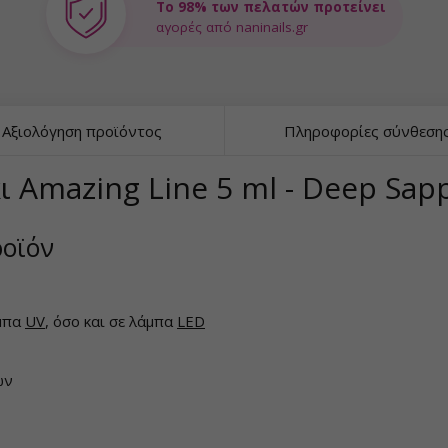
Το 98% των πελατών προτείνει
αγορές από naninails.gr
Αξιολόγηση προϊόντος
Πληροφορίες σύνθεση
ι Amazing Line 5 ml - Deep Sap
ροϊόν
άμπα
UV
, όσο και σε λάμπα
LED
ων