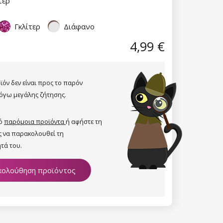
τέρ
Γκλίτερ
Διάφανο
4,99 €
ϊόν δεν είναι προς το παρόν
όγω μεγάλης ζήτησης.
πό
παρόμοια προϊόντα
ή αφήστε τη
ς να παρακολουθεί τη
τά του.
ολούθηση προϊόντος