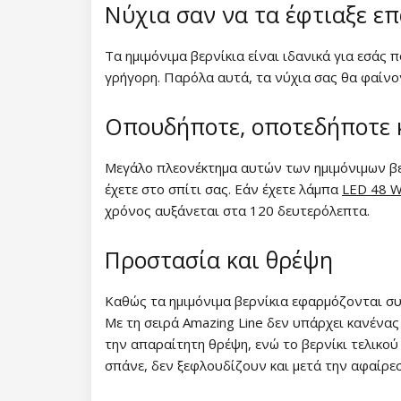
Νύχια σαν να τα έφτιαξε ε
Συλλογή Lovely Kiss
Συλλογή Party Animal
Τα ημιμόνιμα βερνίκια είναι ιδανικά για εσάς 
Συλλογή Magic Winter
Συλλογή Glitter Flash
γρήγορη. Παρόλα αυτά, τα νύχια σας θα φαίνον
Συλλογή Old Passion
NANI ημιμόνιμα βερνίκια Simply
Οπουδήποτε, οποτεδήποτε κ
Pure
Συλλογή Rainbow Tones
Μεγάλο πλεονέκτημα αυτών των ημιμόνιμων βερ
Συλλογή Brownie
NeoNail ημιμόνιμα βερνίκια
Συλλογή Beach Party
έχετε στο σπίτι σας. Εάν έχετε λάμπα
LED 48 
Συλλογή Time to Shine
Nail Art
χρόνος αυξάνεται στα 120 δευτερόλεπτα.
Συλλογή Pure Elegance
Συλλογή Garden of Serenity
Βερνίκια νυχιών
Προστασία και θρέψη
Συλλογή Pastel Candy
Συλλογή Morning Muse
Χρωματιστά βερνίκια
UV gel
Συλλογή New York City
Καθώς τα ημιμόνιμα βερνίκια εφαρμόζονται συ
Με τη σειρά Amazing Line δεν υπάρχει κανένας
Βερνίκια νυχιών - Classic
Παιδικά βερνίκια νυχιών
Χρωματιστά UV gel
Ακρυλικό σύστημα
Συλλογή Army Lady
την απαραίτητη θρέψη, ενώ το βερνίκι τελικο
σπάνε, δεν ξεφλουδίζουν και μετά την αφαίρεσ
Βερνίκια νυχιών - Super Shine
NANI UV gel Professional
Διακοσμητικά βερνίκια
UV gel Top Coat
Acrygel
Πολυακρυλικά
Συλλογή Chocolate Box