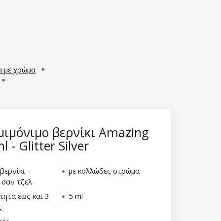
α με χρώμα
μιμόνιμο βερνίκι Amazing
l - Glitter Silver
βερνίκι -
με κολλώδες στρώμα
 σαν τζελ
τητα έως και 3
5 ml
ς