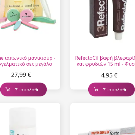
ne ιαπωνικό μανικιούρ -
RefectoCil βαφή βλεφαρ
γγελματικό σετ μεγάλο
και φρυδιών 15 ml - Φυσ
καφέ αρ. 3
27,99 €
4,95 €
Στο καλάθι
Στο καλάθι