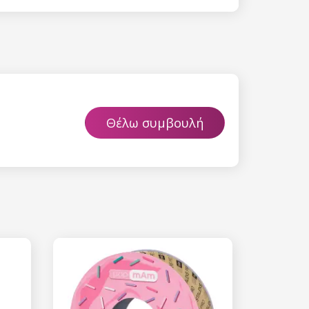
 είναι ασφαλής σε
επεξεργασία
ύ χαρακτήρα
Θέλω συμβουλή