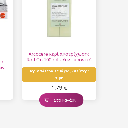
Arcocere κερί αποτρίχωσης
Roll On 100 ml - Υαλουρονικό
ια
οξύ
ων
Περισσότερα τεμάχια, καλύτερη
τιμή
1,79 €
Στο καλάθι