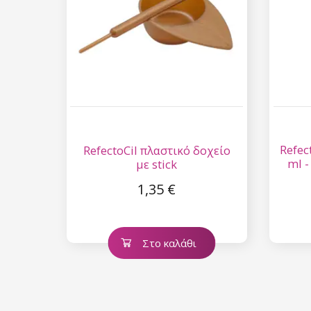
Refec
RefectoCil πλαστικό δοχείο
ml 
με stick
φρυ
1,35 €
Στο καλάθι