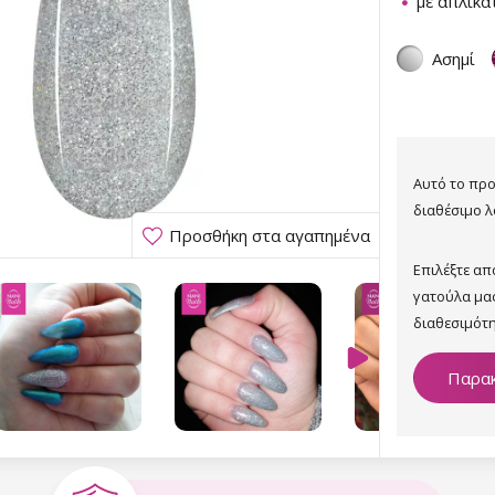
με απλικα
Ασημί
Αυτό το προ
διαθέσιμο λ
Προσθήκη στα αγαπημένα
Επιλέξτε α
γατούλα μα
διαθεσιμότη
Παρακ