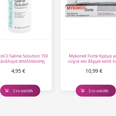
toCil Saline Solution 150
Mykored Forte Κρέμα γ
- Διάλυμα απολίπανσης
νύχια και δέρμα κατά τ
διών και βλεφαρίδων
μυκήτων και των
4,95 €
10,99 €
μυκητιάσεων 20 ml
Στο καλάθι
Στο καλάθι