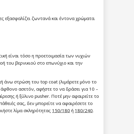
ίες εξασφαλίζει ζωντανά και έντονα χρώματα.
τική είναι τόσο η προετοιμασία των νυχιών
 15%
ροή του βερνικιού στο επωνύχιο και την
etter μας και
κή άνω στρώση του top coat (λιμάρετε μόνο το
% στην πρώτη
ε άφθονο ασετόν, αφήστε το να δράσει για 10 –
ά.
ίρεσης ή ξύλινο pusher. Ποτέ μην αφαιρείτε το
πάθειές σας, δεν μπορείτε να αφαιρέσετε το
οιήστε λίμα σκληρότητας
150/180
ή
180/240
.
ίστε έκπτωση