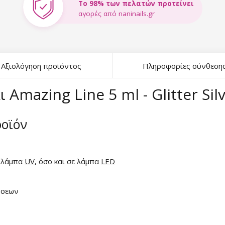
Το 98% των πελατών προτείνει
αγορές από naninails.gr
Αξιολόγηση προϊόντος
Πληροφορίες σύνθεση
Amazing Line 5 ml - Glitter Sil
ροϊόν
 λάμπα
UV
, όσο και σε λάμπα
LED
ώσεων