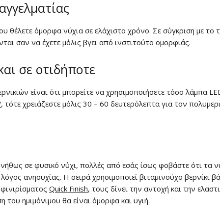
παγγελματίας
που θέλετε όμορφα νύχια σε ελάχιστο χρόνο. Σε σύγκριση με το τ
ται σαν να έχετε μόλις βγει από ινστιτούτο ομορφιάς.
αι σε οτιδήποτε
νικιών είναι ότι μπορείτε να χρησιμοποιήσετε τόσο λάμπα LED
W
, τότε χρειάζεστε μόλις 30 – 60 δευτερόλεπτα για τον πολυμε
νήθως σε φυσικό νύχι, πολλές από εσάς ίσως φοβάστε ότι τα νύ
 λόγος ανησυχίας. Η σειρά χρησιμοποιεί βιταμινούχο βερνίκι 
ύ φινιρίσματος
Quick Finish
, τους δίνει την αντοχή και την ελασ
η του ημιμόνιμου θα είναι όμορφα και υγιή.