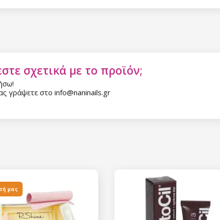
Η ηλεκτρονική σας διεύθυνση
εμάς.
Συγκατάθεση για την 
δεδομένων προσωπικο
στε σχετικά με το προϊόν;
ήσω!
ς γράψετε στο info@naninails.gr
σή μας