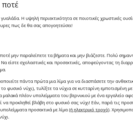
 ποτέ
 γυαλάδα. Η υψηλή περιεκτικότητα σε ποιοτικές χρωστικές ουσ
ουρες πως δε θα σας απογοητεύσει!
ποτέ μην παραλείπετε τα βήματα και μην βιάζεστε. Πολύ σημαν
Έκπτωση
ι. Να είστε σχολαστικές και προσεκτικές, αποφεύγοντας τη διαρ
ρμα.
Εγγραφείτε στο newsl
ιμοποιείτε πάντα πρώτα μια λίμα για να διασπάσετε την ανθεκτι
κερδίστε έκπτωση 15
 το φυσικό νύχι), τυλίξτε τα νύχια σε κυτταρίνη εμποτισμένη μ
σας αγορ
 μαλακά πλέον υπολείμματα του βερνικιού με ένα εργαλείο αφα
εί να προκληθεί βλάβη στο φυσικό σας νύχι! Εάν, παρά τις προσ
 υπολείμματα προσεκτικά με λίμα (
ή ηλεκτρικό τροχό
). Χρησιμοπ
νύχι.
Εγγραφείτε και κερδ