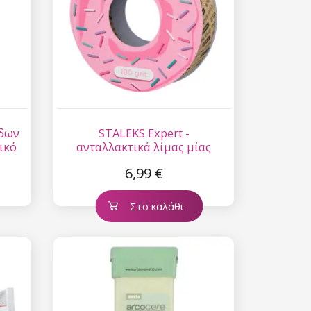
ίδων
STALEKS Expert -
ικό
ανταλλακτικά λίμας μίας
χρήσης σε ρολό papmAm, 7
6,99 €
μ. - 180 (Χωρίς πλαστική
θήκη)
Στο καλάθι