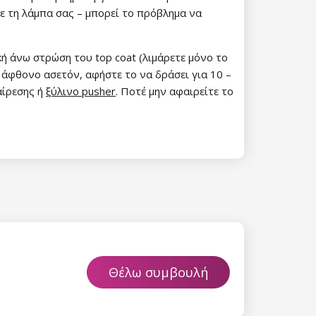
τε τη λάμπα σας – μπορεί το πρόβλημα να
κή άνω στρώση του top coat (λιμάρετε μόνο το
 15%
ε άφθονο ασετόν, αφήστε το να δράσει για 10 –
αίρεσης ή
ξύλινο pusher
. Ποτέ μην αφαιρείτε το
etter μας και
% στην πρώτη
ά.
ίστε έκπτωση
 είναι ασφαλής σε
Θέλω συμβουλή
επεξεργασία
ύ χαρακτήρα