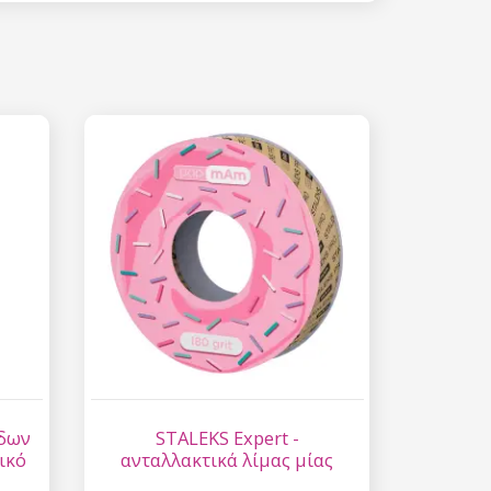
ίδων
STALEKS Expert -
ικό
ανταλλακτικά λίμας μίας
χρήσης σε ρολό papmAm, 7