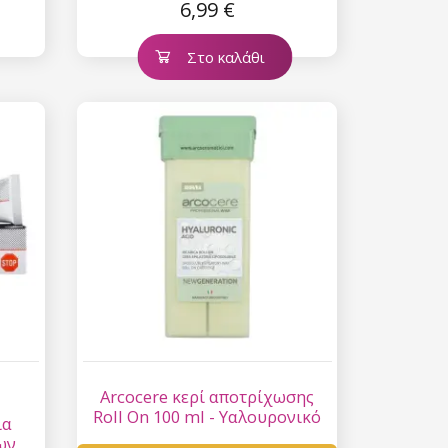
6,99 €
μ. - 180 (Χωρίς πλαστική
θήκη)
Στο καλάθι
Arcocere κερί αποτρίχωσης
Roll On 100 ml - Υαλουρονικό
ια
οξύ
ων