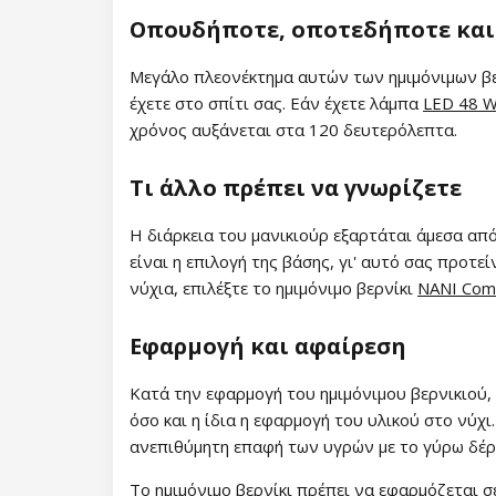
Συλλογή Lovely Kiss
Οπουδήποτε, οποτεδήποτε και
Συλλογή Magic Winter
Μεγάλο πλεονέκτημα αυτών των ημιμόνιμων βε
έχετε στο σπίτι σας. Εάν έχετε λάμπα
LED 48 
Συλλογή Old Passion
χρόνος αυξάνεται στα 120 δευτερόλεπτα.
Συλλογή Rainbow Tones
Τι άλλο πρέπει να γνωρίζετε
Συλλογή Beach Party
Η διάρκεια του μανικιούρ εξαρτάται άμεσα απ
είναι η επιλογή της βάσης, γι' αυτό σας προτ
Συλλογή Pure Elegance
νύχια, επιλέξτε το ημιμόνιμο βερνίκι
NANI Comp
Συλλογή Pastel Candy
Εφαρμογή και αφαίρεση
Συλλογή New York City
Κατά την εφαρμογή του ημιμόνιμου βερνικιού, 
όσο και η ίδια η εφαρμογή του υλικού στο νύχ
Συλλογή Army Lady
ανεπιθύμητη επαφή των υγρών με το γύρω δέρ
Συλλογή Chocolate Box
Το ημιμόνιμο βερνίκι πρέπει να εφαρμόζεται 