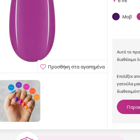
6 ml
Μοβ
Αυτό το προ
διαθέσιμο λ
Προσθήκη στα αγαπημένα
Επιλέξτε α
γατούλα μα
διαθεσιμότη
Παρακ