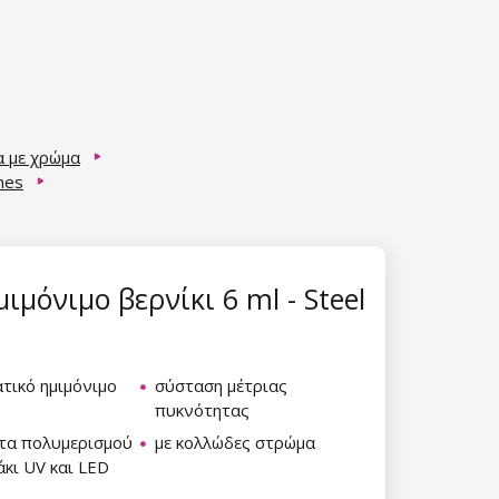
α με χρώμα
nes
ιμόνιμο βερνίκι 6 ml - Steel
τικό ημιμόνιμο
σύσταση μέτριας
πυκνότητας
τα πολυμερισμού
με κολλώδες στρώμα
κι UV και LED