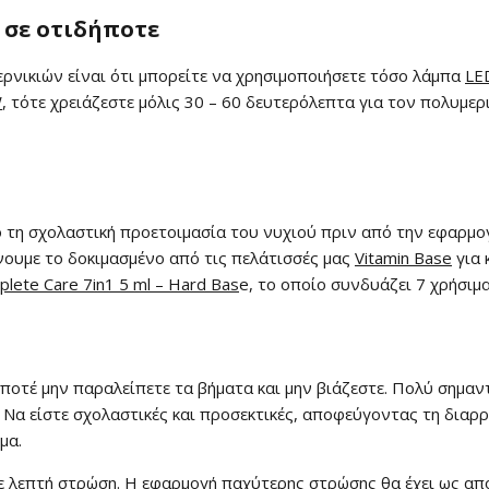
 σε οτιδήποτε
ρνικιών είναι ότι μπορείτε να χρησιμοποιήσετε τόσο λάμπα
LE
W
, τότε χρειάζεστε μόλις 30 – 60 δευτερόλεπτα για τον πολυμε
ό τη σχολαστική προετοιμασία του νυχιού πριν από την εφαρμο
είνουμε το δοκιμασμένο από τις πελάτισσές μας
Vitamin Base
για 
lete Care 7in1 5 ml – Hard Bas
e, το οποίο συνδυάζει 7 χρήσιμα
ποτέ μην παραλείπετε τα βήματα και μην βιάζεστε. Πολύ σημαν
ι. Να είστε σχολαστικές και προσεκτικές, αποφεύγοντας τη διαρ
μα.
σε λεπτή στρώση. Η εφαρμογή παχύτερης στρώσης θα έχει ως απ