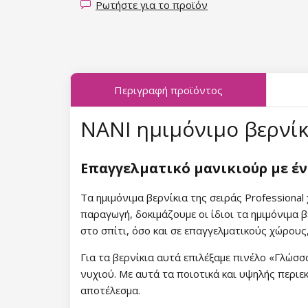
Ρωτήστε για το προϊόν
Συλλογή Fallen Leaves
Συλλογή Midnight Queen
Συλλογή Tropical Fiesta
Περιγραφή προϊόντος
Συλλογή Charm Lady
NANI ημιμόνιμο βερνίκι 
Συλλογή Pearl Glaze
Επαγγελματικό μανικιούρ με έ
Συλλογή Shiny Star
Τα ημιμόνιμα βερνίκια της σειράς Professiona
Συλλογή Wild West
παραγωγή, δοκιμάζουμε οι ίδιοι τα ημιμόνιμα β
Συλλογή Summer Daze
στο σπίτι, όσο και σε επαγγελματικούς χώρους
Για τα βερνίκια αυτά επιλέξαμε πινέλο «Γλώσσ
Συλλογή Barbie Girl
νυχιού. Με αυτά τα ποιοτικά και υψηλής περιεκ
αποτέλεσμα.
Συλλογή Easter Egg