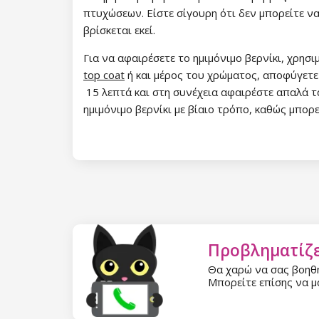
πτυχώσεων. Είστε σίγουρη ότι δεν μπορείτε να
Συλλογή Romantic Sunset
βρίσκεται εκεί.
Συλλογή Paradise Dream
Για να αφαιρέσετε το ημιμόνιμο βερνίκι, χρησ
top coat
ή και μέρος του χρώματος, αποφύγετε 
Συλλογή Ocean Drive
15 λεπτά και στη συνέχεια αφαιρέστε απαλά τ
ημιμόνιμο βερνίκι με βίαιο τρόπο, καθώς μπορ
Συλλογή Pure Beauty
Συλλογή Cupcake
Συλλογή Time to Warm Up
Συλλογή Let It Snow!
Συλλογή Heartbeat
Προβληματίζε
Θα χαρώ να σας βοηθ
Συλλογή Princess
Μπορείτε επίσης να μα
NANI ημιμόνιμα βερνίκια