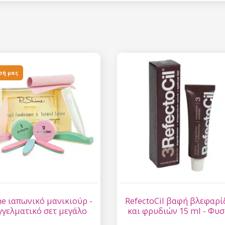
σή μας
ne ιαπωνικό μανικιούρ -
RefectoCil βαφή βλεφαρ
γγελματικό σετ μεγάλο
και φρυδιών 15 ml - Φυσ
καφέ αρ. 3