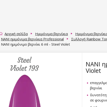
Αρχική σελίδα
Ημιμόνιμα βερνίκια
Ημιμόνιμα βερνίκι
NANI ημιμόνιμα βερνίκια Professional
Συλλογή Rainbow To
NANI ημιμόνιμο βερνίκι 6 ml - Steel Violet
NANI ημ
Violet
επαγγελμα
βερνίκι
δυνατότη
σε φουρνά