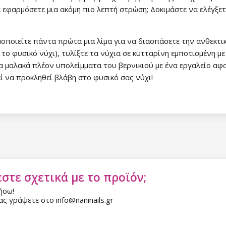
 εφαρμόσετε μια ακόμη πιο λεπτή στρώση; Δοκιμάστε να ελέγξε
ιμοποιείτε πάντα πρώτα μια λίμα για να διασπάσετε την ανθεκτι
Έκπτωση
το φυσικό νύχι), τυλίξτε τα νύχια σε κυτταρίνη εμποτισμένη μ
α μαλακά πλέον υπολείμματα του βερνικιού με ένα εργαλείο αφ
Εγγραφείτε στο newsl
εί να προκληθεί βλάβη στο φυσικό σας νύχι!
κερδίστε έκπτωση 15
σας αγορ
Εγγραφείτε και κερδ
στε σχετικά με το προϊόν;
Η ηλεκτρονική σας διεύθυνση
εμάς.
ήσω!
ς γράψετε στο info@naninails.gr
Συγκατάθεση για την 
δεδομένων προσωπικο