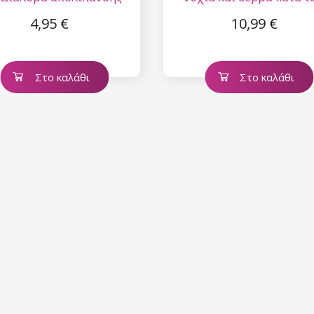
διών και βλεφαρίδων
μυκήτων και των
4,95 €
10,99 €
μυκητιάσεων 20 ml
Στο καλάθι
Στο καλάθι