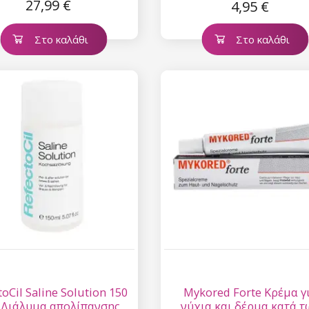
27,99 €
4,95 €
Στο καλάθι
Στο καλάθι
toCil Saline Solution 150
Mykored Forte Κρέμα γ
- Διάλυμα απολίπανσης
νύχια και δέρμα κατά τ