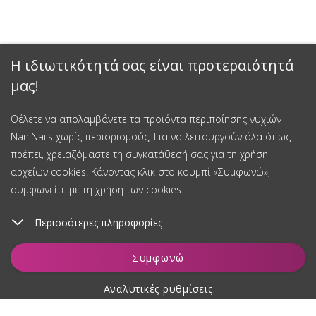
Η ιδιωτικότητά σας είναι προτεραιότητά
μας!
Έκπτωση 15%
Θέλετε να απολαμβάνετε τα προϊόντα περιποίησης νυχιών
NaniNails χωρίς περιορισμούς; Για να λειτουργούν όλα όπως
Εγγραφείτε στο newsletter μας και κερδίστε έκπτωση 15% στην
πρέπει, χρειαζόμαστε τη συγκατάθεσή σας για τη χρήση
πρώτη σας αγορά.
αρχείων cookies. Κάνοντας κλικ στο κουμπί «Συμφωνώ»,
συμφωνείτε με τη χρήση των cookies.
Περισσότερες πληροφορίες
Εγγραφείτε και κερδίστε έκπτωση
Παρακολούθηση
Συγκατάθεση για την επεξεργασία δεδομένων προσωπικού
Συμφωνώ
χαρακτήρα
Αναλυτικές ρυθμίσεις