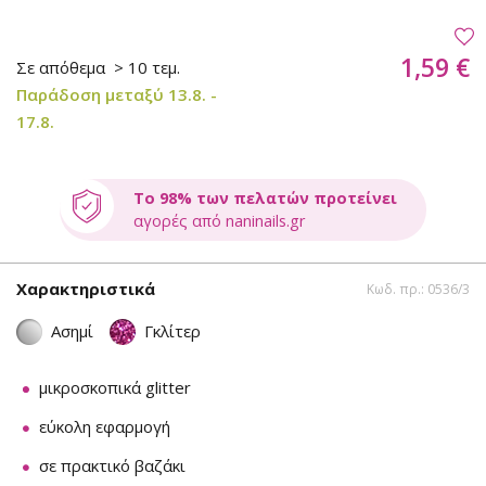
1,59 €
Σε απόθεμα
> 10 τεμ.
Παράδοση μεταξύ 13.8. -
17.8.
Το 98% των πελατών προτείνει
αγορές από naninails.gr
Χαρακτηριστικά
Κωδ. πρ.: 0536/3
Ασημί
Γκλίτερ
μικροσκοπικά glitter
εύκολη εφαρμογή
σε πρακτικό βαζάκι